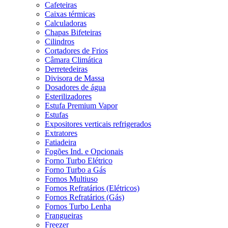
Cafeteiras
Caixas térmicas
Calculadoras
Chapas Bifeteiras
Cilindros
Cortadores de Frios
Câmara Climática
Derretedeiras
Divisora de Massa
Dosadores de água
Esterilizadores
Estufa Premium Vapor
Estufas
Expositores verticais refrigerados
Extratores
Fatiadeira
Fogões Ind. e Opcionais
Forno Turbo Elétrico
Forno Turbo a Gás
Fornos Multiuso
Fornos Refratários (Elétricos)
Fornos Refratários (Gás)
Fornos Turbo Lenha
Frangueiras
Freezer