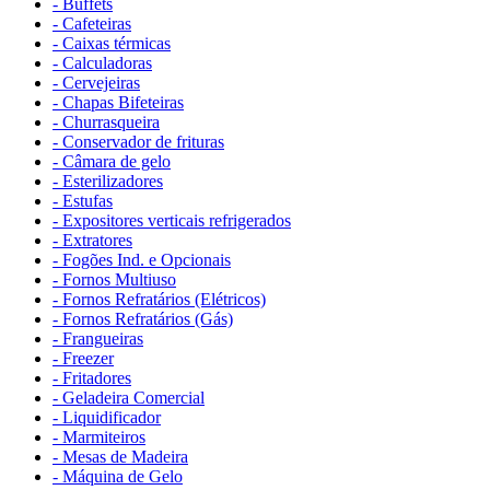
- Buffets
- Cafeteiras
- Caixas térmicas
- Calculadoras
- Cervejeiras
- Chapas Bifeteiras
- Churrasqueira
- Conservador de frituras
- Câmara de gelo
- Esterilizadores
- Estufas
- Expositores verticais refrigerados
- Extratores
- Fogões Ind. e Opcionais
- Fornos Multiuso
- Fornos Refratários (Elétricos)
- Fornos Refratários (Gás)
- Frangueiras
- Freezer
- Fritadores
- Geladeira Comercial
- Liquidificador
- Marmiteiros
- Mesas de Madeira
- Máquina de Gelo