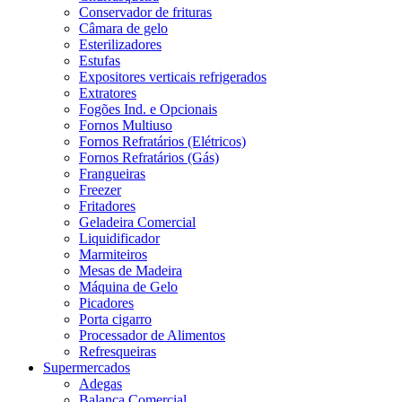
Conservador de frituras
Câmara de gelo
Esterilizadores
Estufas
Expositores verticais refrigerados
Extratores
Fogões Ind. e Opcionais
Fornos Multiuso
Fornos Refratários (Elétricos)
Fornos Refratários (Gás)
Frangueiras
Freezer
Fritadores
Geladeira Comercial
Liquidificador
Marmiteiros
Mesas de Madeira
Máquina de Gelo
Picadores
Porta cigarro
Processador de Alimentos
Refresqueiras
Supermercados
Adegas
Balança Comercial