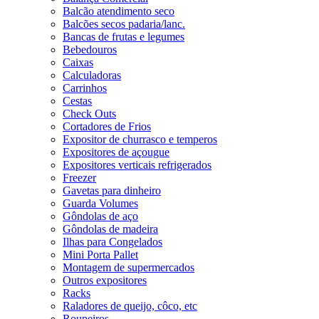
Balcão atendimento seco
Balcões secos padaria/lanc.
Bancas de frutas e legumes
Bebedouros
Caixas
Calculadoras
Carrinhos
Cestas
Check Outs
Cortadores de Frios
Expositor de churrasco e temperos
Expositores de açougue
Expositores verticais refrigerados
Freezer
Gavetas para dinheiro
Guarda Volumes
Gôndolas de aço
Gôndolas de madeira
Ilhas para Congelados
Mini Porta Pallet
Montagem de supermercados
Outros expositores
Racks
Raladores de queijo, côco, etc
Roupeiros