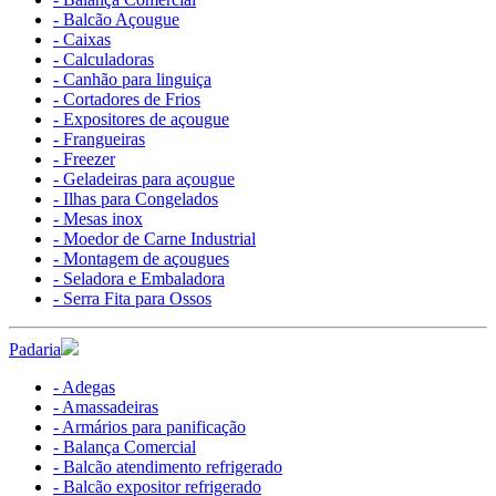
- Balcão Açougue
- Caixas
- Calculadoras
- Canhão para linguiça
- Cortadores de Frios
- Expositores de açougue
- Frangueiras
- Freezer
- Geladeiras para açougue
- Ilhas para Congelados
- Mesas inox
- Moedor de Carne Industrial
- Montagem de açougues
- Seladora e Embaladora
- Serra Fita para Ossos
Padaria
- Adegas
- Amassadeiras
- Armários para panificação
- Balança Comercial
- Balcão atendimento refrigerado
- Balcão expositor refrigerado