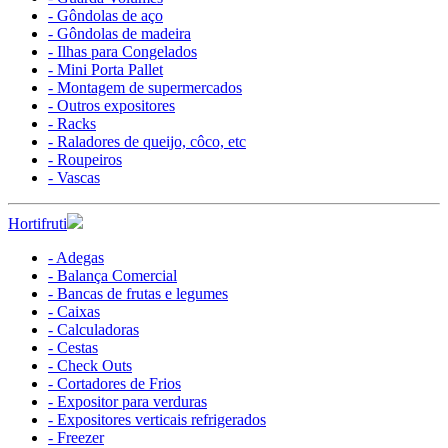
- Gôndolas de aço
- Gôndolas de madeira
- Ilhas para Congelados
- Mini Porta Pallet
- Montagem de supermercados
- Outros expositores
- Racks
- Raladores de queijo, côco, etc
- Roupeiros
- Vascas
Hortifruti
- Adegas
- Balança Comercial
- Bancas de frutas e legumes
- Caixas
- Calculadoras
- Cestas
- Check Outs
- Cortadores de Frios
- Expositor para verduras
- Expositores verticais refrigerados
- Freezer