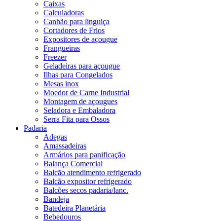
Caixas
Calculadoras
Canhão para linguiça
Cortadores de Frios
Expositores de açougue
Frangueiras
Freezer
Geladeiras para açougue
Ilhas para Congelados
Mesas inox
Moedor de Carne Industrial
Montagem de açougues
Seladora e Embaladora
Serra Fita para Ossos
Padaria
Adegas
Amassadeiras
Armários para panificação
Balança Comercial
Balcão atendimento refrigerado
Balcão expositor refrigerado
Balcões secos padaria/lanc.
Bandeja
Batedeira Planetária
Bebedouros