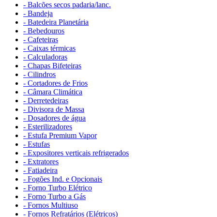
- Balcões secos padaria/lanc.
- Bandeja
- Batedeira Planetária
- Bebedouros
- Cafeteiras
- Caixas térmicas
- Calculadoras
- Chapas Bifeteiras
- Cilindros
- Cortadores de Frios
- Câmara Climática
- Derretedeiras
- Divisora de Massa
- Dosadores de água
- Esterilizadores
- Estufa Premium Vapor
- Estufas
- Expositores verticais refrigerados
- Extratores
- Fatiadeira
- Fogões Ind. e Opcionais
- Forno Turbo Elétrico
- Forno Turbo a Gás
- Fornos Multiuso
- Fornos Refratários (Elétricos)