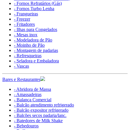
- Fornos Refratários (Gás)
- Fornos Turbo Lenha
- Frangueiras
- Freezer
- Fritadores
- Ilhas para Congelados
- Mesas inox
- Modeladora de Pão
- Moinho de Pão
- Montagem de padarias
- Refresqueiras
- Seladora e Embaladora
- Vascas
Bares e Restaurantes
- Abridora de Massa
- Amassadeiras
- Balança Comercial
- Balcão atendimento refrigerado
- Balcão expositor refrigerado
- Balcões secos padaria/lanc.
- Batedores de Milk Shake
- Bebedouros