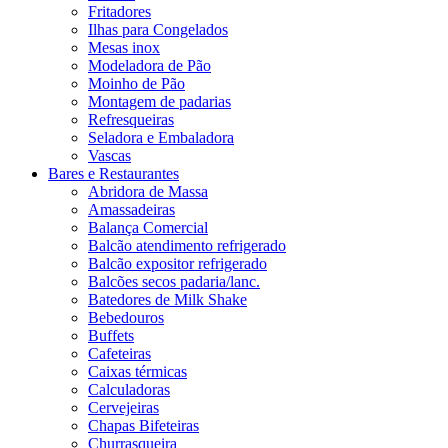
Fritadores
Ilhas para Congelados
Mesas inox
Modeladora de Pão
Moinho de Pão
Montagem de padarias
Refresqueiras
Seladora e Embaladora
Vascas
Bares e Restaurantes
Abridora de Massa
Amassadeiras
Balança Comercial
Balcão atendimento refrigerado
Balcão expositor refrigerado
Balcões secos padaria/lanc.
Batedores de Milk Shake
Bebedouros
Buffets
Cafeteiras
Caixas térmicas
Calculadoras
Cervejeiras
Chapas Bifeteiras
Churrasqueira