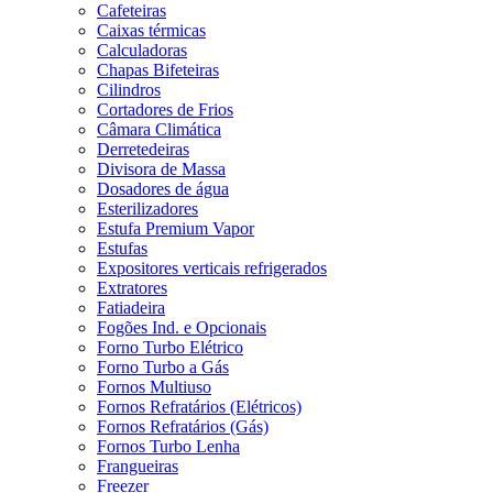
Cafeteiras
Caixas térmicas
Calculadoras
Chapas Bifeteiras
Cilindros
Cortadores de Frios
Câmara Climática
Derretedeiras
Divisora de Massa
Dosadores de água
Esterilizadores
Estufa Premium Vapor
Estufas
Expositores verticais refrigerados
Extratores
Fatiadeira
Fogões Ind. e Opcionais
Forno Turbo Elétrico
Forno Turbo a Gás
Fornos Multiuso
Fornos Refratários (Elétricos)
Fornos Refratários (Gás)
Fornos Turbo Lenha
Frangueiras
Freezer