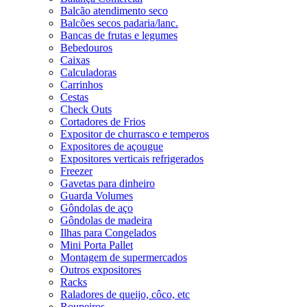
Balcão atendimento seco
Balcões secos padaria/lanc.
Bancas de frutas e legumes
Bebedouros
Caixas
Calculadoras
Carrinhos
Cestas
Check Outs
Cortadores de Frios
Expositor de churrasco e temperos
Expositores de açougue
Expositores verticais refrigerados
Freezer
Gavetas para dinheiro
Guarda Volumes
Gôndolas de aço
Gôndolas de madeira
Ilhas para Congelados
Mini Porta Pallet
Montagem de supermercados
Outros expositores
Racks
Raladores de queijo, côco, etc
Roupeiros