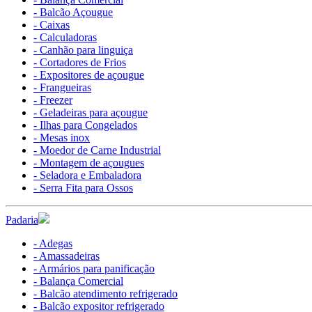
- Balcão Açougue
- Caixas
- Calculadoras
- Canhão para linguiça
- Cortadores de Frios
- Expositores de açougue
- Frangueiras
- Freezer
- Geladeiras para açougue
- Ilhas para Congelados
- Mesas inox
- Moedor de Carne Industrial
- Montagem de açougues
- Seladora e Embaladora
- Serra Fita para Ossos
Padaria
- Adegas
- Amassadeiras
- Armários para panificação
- Balança Comercial
- Balcão atendimento refrigerado
- Balcão expositor refrigerado