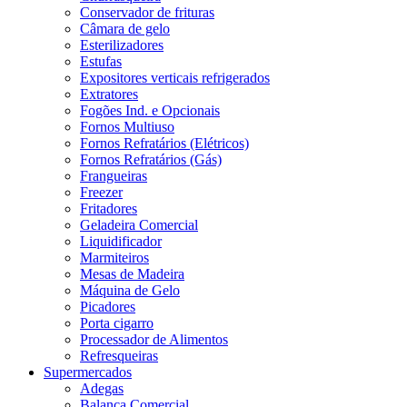
Conservador de frituras
Câmara de gelo
Esterilizadores
Estufas
Expositores verticais refrigerados
Extratores
Fogões Ind. e Opcionais
Fornos Multiuso
Fornos Refratários (Elétricos)
Fornos Refratários (Gás)
Frangueiras
Freezer
Fritadores
Geladeira Comercial
Liquidificador
Marmiteiros
Mesas de Madeira
Máquina de Gelo
Picadores
Porta cigarro
Processador de Alimentos
Refresqueiras
Supermercados
Adegas
Balança Comercial