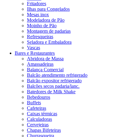
Fritadores
Ilhas para Congelados
Mesas inox
Modeladora de Pão
Moinho de Pão
Montagem de padarias
Refresqueiras
Seladora e Embaladora
Vascas
Bares e Restaurantes
Abridora de Massa
Amassadeiras
Balança Comercial
Balcão atendimento refrigerado
Balcão expositor refrigerado
Balcões secos padaria/lanc.
Batedores de Milk Shake
Bebedouros
Buffets
Cafeteiras
Caixas térmicas
Calculadoras
Cervejeiras
Chapas Bifeteiras
Churrasqueira