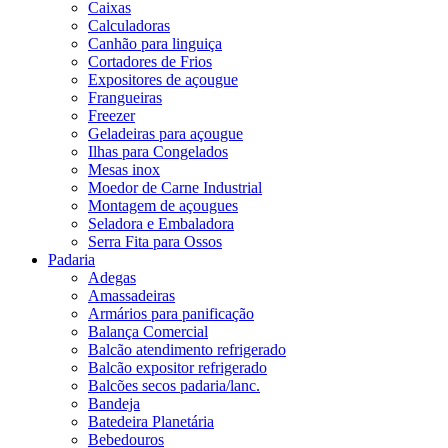
Caixas
Calculadoras
Canhão para linguiça
Cortadores de Frios
Expositores de açougue
Frangueiras
Freezer
Geladeiras para açougue
Ilhas para Congelados
Mesas inox
Moedor de Carne Industrial
Montagem de açougues
Seladora e Embaladora
Serra Fita para Ossos
Padaria
Adegas
Amassadeiras
Armários para panificação
Balança Comercial
Balcão atendimento refrigerado
Balcão expositor refrigerado
Balcões secos padaria/lanc.
Bandeja
Batedeira Planetária
Bebedouros