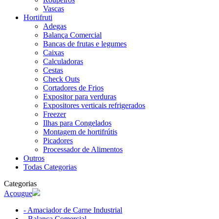
Vascas
Hortifruti
Adegas
Balança Comercial
Bancas de frutas e legumes
Caixas
Calculadoras
Cestas
Check Outs
Cortadores de Frios
Expositor para verduras
Expositores verticais refrigerados
Freezer
Ilhas para Congelados
Montagem de hortifrútis
Picadores
Processador de Alimentos
Outros
Todas Categorias
Categorias
Açougue
- Amaciador de Carne Industrial
- Balança Comercial