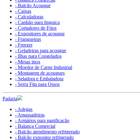
- Balcão Açougue
- Caixas
- Calculadoras
- Canhão para linguiça
- Cortadores de Frios
- Expositores de açougue
- Frangueiras
- Freezer
- Geladeiras para açougue
- Ilhas para Congelados
- Mesas inox
- Moedor de Carne Industrial
- Montagem de açougues
- Seladora e Embaladora
- Serra Fita para Ossos
Padaria
- Adegas
- Amassadeiras
- Armários para panificação
- Balança Comercial
- Balcão atendimento refrigerado
- Balcão expositor refrigerado