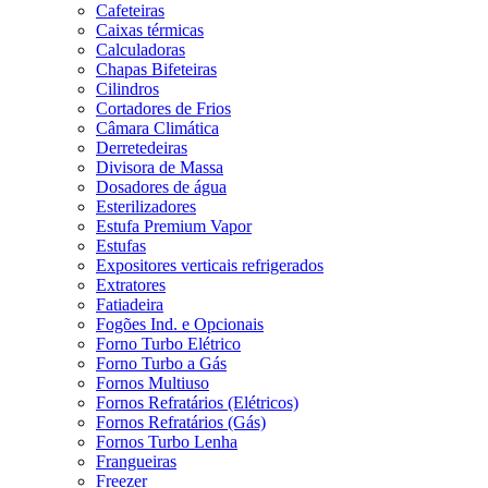
Cafeteiras
Caixas térmicas
Calculadoras
Chapas Bifeteiras
Cilindros
Cortadores de Frios
Câmara Climática
Derretedeiras
Divisora de Massa
Dosadores de água
Esterilizadores
Estufa Premium Vapor
Estufas
Expositores verticais refrigerados
Extratores
Fatiadeira
Fogões Ind. e Opcionais
Forno Turbo Elétrico
Forno Turbo a Gás
Fornos Multiuso
Fornos Refratários (Elétricos)
Fornos Refratários (Gás)
Fornos Turbo Lenha
Frangueiras
Freezer