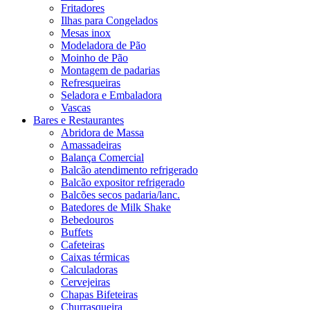
Fritadores
Ilhas para Congelados
Mesas inox
Modeladora de Pão
Moinho de Pão
Montagem de padarias
Refresqueiras
Seladora e Embaladora
Vascas
Bares e Restaurantes
Abridora de Massa
Amassadeiras
Balança Comercial
Balcão atendimento refrigerado
Balcão expositor refrigerado
Balcões secos padaria/lanc.
Batedores de Milk Shake
Bebedouros
Buffets
Cafeteiras
Caixas térmicas
Calculadoras
Cervejeiras
Chapas Bifeteiras
Churrasqueira