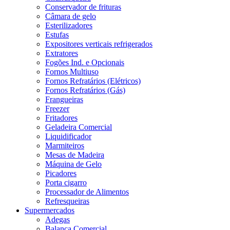
Conservador de frituras
Câmara de gelo
Esterilizadores
Estufas
Expositores verticais refrigerados
Extratores
Fogões Ind. e Opcionais
Fornos Multiuso
Fornos Refratários (Elétricos)
Fornos Refratários (Gás)
Frangueiras
Freezer
Fritadores
Geladeira Comercial
Liquidificador
Marmiteiros
Mesas de Madeira
Máquina de Gelo
Picadores
Porta cigarro
Processador de Alimentos
Refresqueiras
Supermercados
Adegas
Balança Comercial