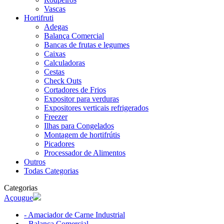
Vascas
Hortifruti
Adegas
Balança Comercial
Bancas de frutas e legumes
Caixas
Calculadoras
Cestas
Check Outs
Cortadores de Frios
Expositor para verduras
Expositores verticais refrigerados
Freezer
Ilhas para Congelados
Montagem de hortifrútis
Picadores
Processador de Alimentos
Outros
Todas Categorias
Categorias
Açougue
- Amaciador de Carne Industrial
- Balança Comercial