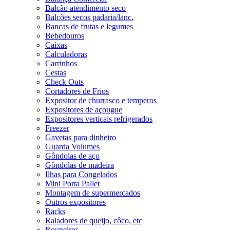
Balcão atendimento seco
Balcões secos padaria/lanc.
Bancas de frutas e legumes
Bebedouros
Caixas
Calculadoras
Carrinhos
Cestas
Check Outs
Cortadores de Frios
Expositor de churrasco e temperos
Expositores de açougue
Expositores verticais refrigerados
Freezer
Gavetas para dinheiro
Guarda Volumes
Gôndolas de aço
Gôndolas de madeira
Ilhas para Congelados
Mini Porta Pallet
Montagem de supermercados
Outros expositores
Racks
Raladores de queijo, côco, etc
Roupeiros