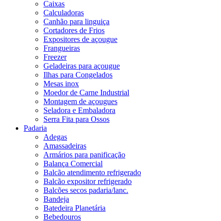
Caixas
Calculadoras
Canhão para linguiça
Cortadores de Frios
Expositores de açougue
Frangueiras
Freezer
Geladeiras para açougue
Ilhas para Congelados
Mesas inox
Moedor de Carne Industrial
Montagem de açougues
Seladora e Embaladora
Serra Fita para Ossos
Padaria
Adegas
Amassadeiras
Armários para panificação
Balança Comercial
Balcão atendimento refrigerado
Balcão expositor refrigerado
Balcões secos padaria/lanc.
Bandeja
Batedeira Planetária
Bebedouros