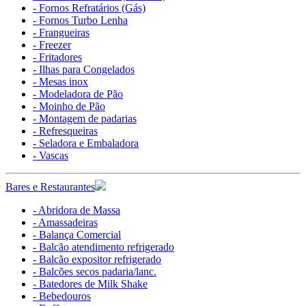
- Fornos Refratários (Gás)
- Fornos Turbo Lenha
- Frangueiras
- Freezer
- Fritadores
- Ilhas para Congelados
- Mesas inox
- Modeladora de Pão
- Moinho de Pão
- Montagem de padarias
- Refresqueiras
- Seladora e Embaladora
- Vascas
Bares e Restaurantes
- Abridora de Massa
- Amassadeiras
- Balança Comercial
- Balcão atendimento refrigerado
- Balcão expositor refrigerado
- Balcões secos padaria/lanc.
- Batedores de Milk Shake
- Bebedouros