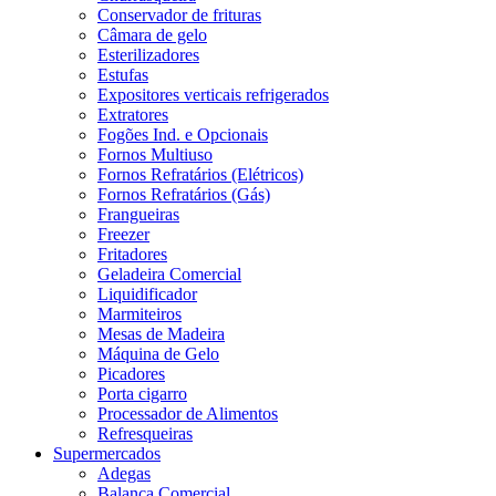
Conservador de frituras
Câmara de gelo
Esterilizadores
Estufas
Expositores verticais refrigerados
Extratores
Fogões Ind. e Opcionais
Fornos Multiuso
Fornos Refratários (Elétricos)
Fornos Refratários (Gás)
Frangueiras
Freezer
Fritadores
Geladeira Comercial
Liquidificador
Marmiteiros
Mesas de Madeira
Máquina de Gelo
Picadores
Porta cigarro
Processador de Alimentos
Refresqueiras
Supermercados
Adegas
Balança Comercial