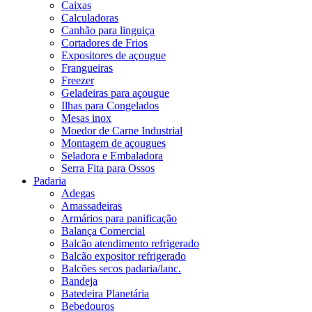
Caixas
Calculadoras
Canhão para linguiça
Cortadores de Frios
Expositores de açougue
Frangueiras
Freezer
Geladeiras para açougue
Ilhas para Congelados
Mesas inox
Moedor de Carne Industrial
Montagem de açougues
Seladora e Embaladora
Serra Fita para Ossos
Padaria
Adegas
Amassadeiras
Armários para panificação
Balança Comercial
Balcão atendimento refrigerado
Balcão expositor refrigerado
Balcões secos padaria/lanc.
Bandeja
Batedeira Planetária
Bebedouros