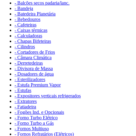
- Balcões secos padaria/lanc.
- Bandeja
- Batedeira Planetária
- Bebedouros
- Cafeteiras
- Caixas térmicas
- Calculadoras
- Chapas Bifeteiras
- Cilindros
- Cortadores de Frios
- Câmara Climática
- Derretedeiras
- Divisora de Massa
- Dosadores de água
- Esterilizadores
- Estufa Premium Vapor
- Estufas
- Expositores verticais refrigerados
- Extratores
- Fatiadeira
- Fogões Ind. e Opcionais
- Forno Turbo Elétrico
- Forno Turbo a Gás
- Fornos Multiuso
- Fornos Refratários (Elétricos)