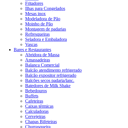
Fritadores
Ilhas para Congelados
Mesas inox
Modeladora de Pão
Moinho de Pão
Montagem de padarias
Refresqueiras
Seladora e Embaladora
Vascas
Bares e Restaurantes
Abridora de Massa
Amassadeiras
Balança Comercial
Balcão atendimento refrigerado
Balcão expositor refrigerado
Balcões secos padaria/lanc.
Batedores de Milk Shake
Bebedouros
Buffets
Cafeteiras
Caixas térmicas
Calculadoras
Cervejeiras
Chapas Bifeteiras
Churrasqueira