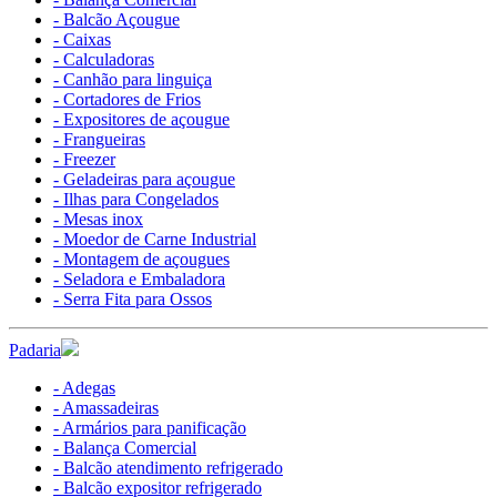
- Balcão Açougue
- Caixas
- Calculadoras
- Canhão para linguiça
- Cortadores de Frios
- Expositores de açougue
- Frangueiras
- Freezer
- Geladeiras para açougue
- Ilhas para Congelados
- Mesas inox
- Moedor de Carne Industrial
- Montagem de açougues
- Seladora e Embaladora
- Serra Fita para Ossos
Padaria
- Adegas
- Amassadeiras
- Armários para panificação
- Balança Comercial
- Balcão atendimento refrigerado
- Balcão expositor refrigerado