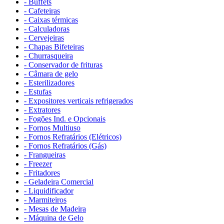
- Buffets
- Cafeteiras
- Caixas térmicas
- Calculadoras
- Cervejeiras
- Chapas Bifeteiras
- Churrasqueira
- Conservador de frituras
- Câmara de gelo
- Esterilizadores
- Estufas
- Expositores verticais refrigerados
- Extratores
- Fogões Ind. e Opcionais
- Fornos Multiuso
- Fornos Refratários (Elétricos)
- Fornos Refratários (Gás)
- Frangueiras
- Freezer
- Fritadores
- Geladeira Comercial
- Liquidificador
- Marmiteiros
- Mesas de Madeira
- Máquina de Gelo