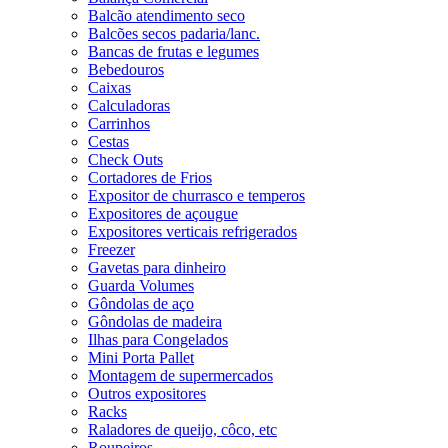
Balcão atendimento seco
Balcões secos padaria/lanc.
Bancas de frutas e legumes
Bebedouros
Caixas
Calculadoras
Carrinhos
Cestas
Check Outs
Cortadores de Frios
Expositor de churrasco e temperos
Expositores de açougue
Expositores verticais refrigerados
Freezer
Gavetas para dinheiro
Guarda Volumes
Gôndolas de aço
Gôndolas de madeira
Ilhas para Congelados
Mini Porta Pallet
Montagem de supermercados
Outros expositores
Racks
Raladores de queijo, côco, etc
Roupeiros