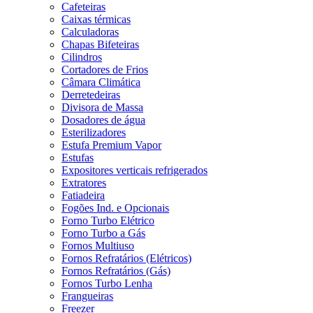
Cafeteiras
Caixas térmicas
Calculadoras
Chapas Bifeteiras
Cilindros
Cortadores de Frios
Câmara Climática
Derretedeiras
Divisora de Massa
Dosadores de água
Esterilizadores
Estufa Premium Vapor
Estufas
Expositores verticais refrigerados
Extratores
Fatiadeira
Fogões Ind. e Opcionais
Forno Turbo Elétrico
Forno Turbo a Gás
Fornos Multiuso
Fornos Refratários (Elétricos)
Fornos Refratários (Gás)
Fornos Turbo Lenha
Frangueiras
Freezer