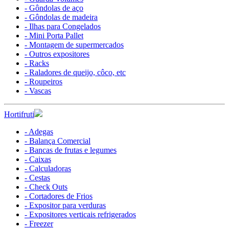
- Gôndolas de aço
- Gôndolas de madeira
- Ilhas para Congelados
- Mini Porta Pallet
- Montagem de supermercados
- Outros expositores
- Racks
- Raladores de queijo, côco, etc
- Roupeiros
- Vascas
Hortifruti
- Adegas
- Balança Comercial
- Bancas de frutas e legumes
- Caixas
- Calculadoras
- Cestas
- Check Outs
- Cortadores de Frios
- Expositor para verduras
- Expositores verticais refrigerados
- Freezer