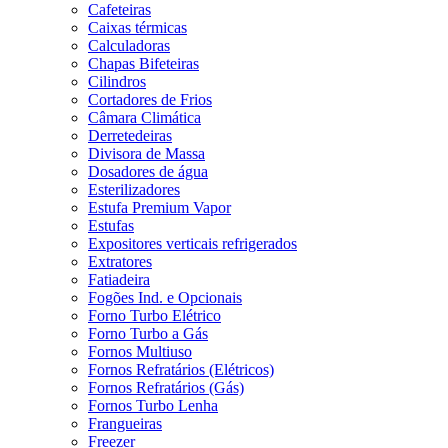
Cafeteiras
Caixas térmicas
Calculadoras
Chapas Bifeteiras
Cilindros
Cortadores de Frios
Câmara Climática
Derretedeiras
Divisora de Massa
Dosadores de água
Esterilizadores
Estufa Premium Vapor
Estufas
Expositores verticais refrigerados
Extratores
Fatiadeira
Fogões Ind. e Opcionais
Forno Turbo Elétrico
Forno Turbo a Gás
Fornos Multiuso
Fornos Refratários (Elétricos)
Fornos Refratários (Gás)
Fornos Turbo Lenha
Frangueiras
Freezer