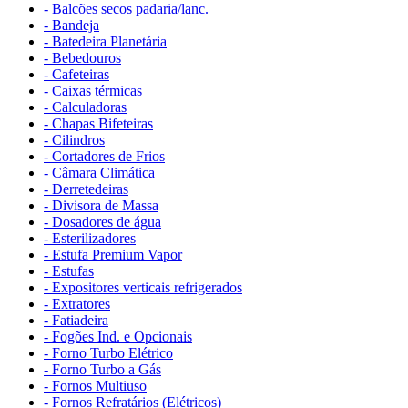
- Balcões secos padaria/lanc.
- Bandeja
- Batedeira Planetária
- Bebedouros
- Cafeteiras
- Caixas térmicas
- Calculadoras
- Chapas Bifeteiras
- Cilindros
- Cortadores de Frios
- Câmara Climática
- Derretedeiras
- Divisora de Massa
- Dosadores de água
- Esterilizadores
- Estufa Premium Vapor
- Estufas
- Expositores verticais refrigerados
- Extratores
- Fatiadeira
- Fogões Ind. e Opcionais
- Forno Turbo Elétrico
- Forno Turbo a Gás
- Fornos Multiuso
- Fornos Refratários (Elétricos)