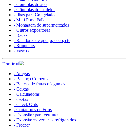
- Gôndolas de aço
- Gôndolas de madeira
- Ilhas para Congelados
- Mini Porta Pallet
- Montagem de supermercados
- Outros expositores
- Racks
- Raladores de queijo, côco, etc
- Roupeiros
- Vascas
Hortifruti
- Adegas
- Balança Comercial
- Bancas de frutas e legumes
- Caixas
- Calculadoras
- Cestas
- Check Outs
- Cortadores de Frios
- Expositor para verduras
- Expositores verticais refrigerados
- Freezer