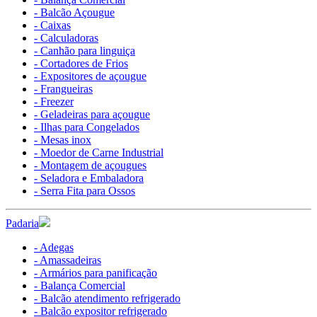
- Balcão Açougue
- Caixas
- Calculadoras
- Canhão para linguiça
- Cortadores de Frios
- Expositores de açougue
- Frangueiras
- Freezer
- Geladeiras para açougue
- Ilhas para Congelados
- Mesas inox
- Moedor de Carne Industrial
- Montagem de açougues
- Seladora e Embaladora
- Serra Fita para Ossos
Padaria
- Adegas
- Amassadeiras
- Armários para panificação
- Balança Comercial
- Balcão atendimento refrigerado
- Balcão expositor refrigerado