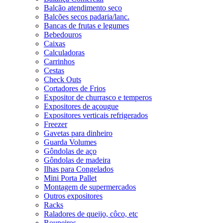
Balcão atendimento seco
Balcões secos padaria/lanc.
Bancas de frutas e legumes
Bebedouros
Caixas
Calculadoras
Carrinhos
Cestas
Check Outs
Cortadores de Frios
Expositor de churrasco e temperos
Expositores de açougue
Expositores verticais refrigerados
Freezer
Gavetas para dinheiro
Guarda Volumes
Gôndolas de aço
Gôndolas de madeira
Ilhas para Congelados
Mini Porta Pallet
Montagem de supermercados
Outros expositores
Racks
Raladores de queijo, côco, etc
Roupeiros