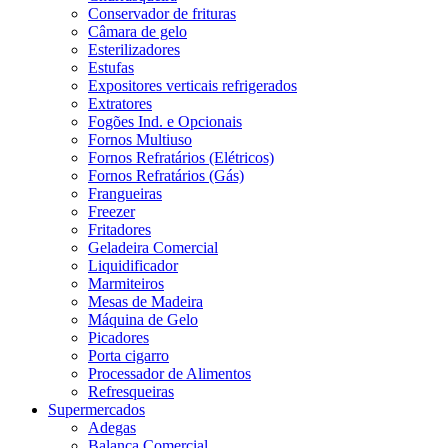
Conservador de frituras
Câmara de gelo
Esterilizadores
Estufas
Expositores verticais refrigerados
Extratores
Fogões Ind. e Opcionais
Fornos Multiuso
Fornos Refratários (Elétricos)
Fornos Refratários (Gás)
Frangueiras
Freezer
Fritadores
Geladeira Comercial
Liquidificador
Marmiteiros
Mesas de Madeira
Máquina de Gelo
Picadores
Porta cigarro
Processador de Alimentos
Refresqueiras
Supermercados
Adegas
Balança Comercial