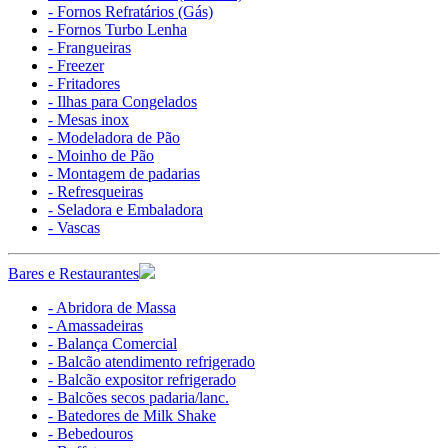
- Fornos Refratários (Gás)
- Fornos Turbo Lenha
- Frangueiras
- Freezer
- Fritadores
- Ilhas para Congelados
- Mesas inox
- Modeladora de Pão
- Moinho de Pão
- Montagem de padarias
- Refresqueiras
- Seladora e Embaladora
- Vascas
Bares e Restaurantes
- Abridora de Massa
- Amassadeiras
- Balança Comercial
- Balcão atendimento refrigerado
- Balcão expositor refrigerado
- Balcões secos padaria/lanc.
- Batedores de Milk Shake
- Bebedouros