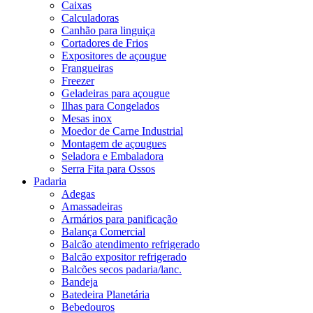
Caixas
Calculadoras
Canhão para linguiça
Cortadores de Frios
Expositores de açougue
Frangueiras
Freezer
Geladeiras para açougue
Ilhas para Congelados
Mesas inox
Moedor de Carne Industrial
Montagem de açougues
Seladora e Embaladora
Serra Fita para Ossos
Padaria
Adegas
Amassadeiras
Armários para panificação
Balança Comercial
Balcão atendimento refrigerado
Balcão expositor refrigerado
Balcões secos padaria/lanc.
Bandeja
Batedeira Planetária
Bebedouros