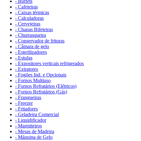
- Buffets
- Cafeteiras
- Caixas térmicas
- Calculadoras
- Cervejeiras
- Chapas Bifeteiras
- Churrasqueira
- Conservador de frituras
- Câmara de gelo
- Esterilizadores
- Estufas
- Expositores verticais refrigerados
- Extratores
- Fogões Ind. e Opcionais
- Fornos Multiuso
- Fornos Refratários (Elétricos)
- Fornos Refratários (Gás)
- Frangueiras
- Freezer
- Fritadores
- Geladeira Comercial
- Liquidificador
- Marmiteiros
- Mesas de Madeira
- Máquina de Gelo