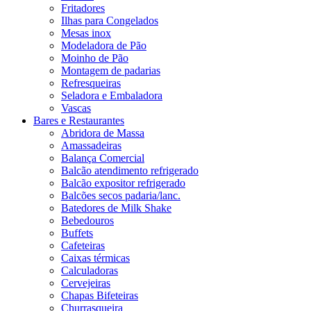
Fritadores
Ilhas para Congelados
Mesas inox
Modeladora de Pão
Moinho de Pão
Montagem de padarias
Refresqueiras
Seladora e Embaladora
Vascas
Bares e Restaurantes
Abridora de Massa
Amassadeiras
Balança Comercial
Balcão atendimento refrigerado
Balcão expositor refrigerado
Balcões secos padaria/lanc.
Batedores de Milk Shake
Bebedouros
Buffets
Cafeteiras
Caixas térmicas
Calculadoras
Cervejeiras
Chapas Bifeteiras
Churrasqueira