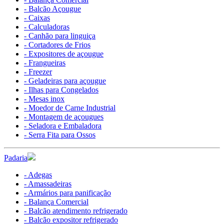
- Balcão Açougue
- Caixas
- Calculadoras
- Canhão para linguiça
- Cortadores de Frios
- Expositores de açougue
- Frangueiras
- Freezer
- Geladeiras para açougue
- Ilhas para Congelados
- Mesas inox
- Moedor de Carne Industrial
- Montagem de açougues
- Seladora e Embaladora
- Serra Fita para Ossos
Padaria
- Adegas
- Amassadeiras
- Armários para panificação
- Balança Comercial
- Balcão atendimento refrigerado
- Balcão expositor refrigerado