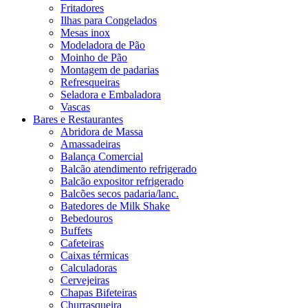
Fritadores
Ilhas para Congelados
Mesas inox
Modeladora de Pão
Moinho de Pão
Montagem de padarias
Refresqueiras
Seladora e Embaladora
Vascas
Bares e Restaurantes
Abridora de Massa
Amassadeiras
Balança Comercial
Balcão atendimento refrigerado
Balcão expositor refrigerado
Balcões secos padaria/lanc.
Batedores de Milk Shake
Bebedouros
Buffets
Cafeteiras
Caixas térmicas
Calculadoras
Cervejeiras
Chapas Bifeteiras
Churrasqueira