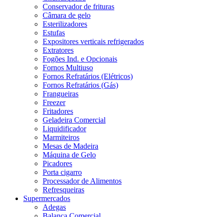
Conservador de frituras
Câmara de gelo
Esterilizadores
Estufas
Expositores verticais refrigerados
Extratores
Fogões Ind. e Opcionais
Fornos Multiuso
Fornos Refratários (Elétricos)
Fornos Refratários (Gás)
Frangueiras
Freezer
Fritadores
Geladeira Comercial
Liquidificador
Marmiteiros
Mesas de Madeira
Máquina de Gelo
Picadores
Porta cigarro
Processador de Alimentos
Refresqueiras
Supermercados
Adegas
Balança Comercial