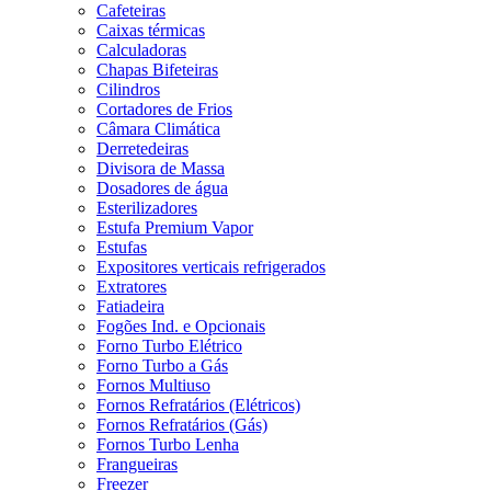
Cafeteiras
Caixas térmicas
Calculadoras
Chapas Bifeteiras
Cilindros
Cortadores de Frios
Câmara Climática
Derretedeiras
Divisora de Massa
Dosadores de água
Esterilizadores
Estufa Premium Vapor
Estufas
Expositores verticais refrigerados
Extratores
Fatiadeira
Fogões Ind. e Opcionais
Forno Turbo Elétrico
Forno Turbo a Gás
Fornos Multiuso
Fornos Refratários (Elétricos)
Fornos Refratários (Gás)
Fornos Turbo Lenha
Frangueiras
Freezer