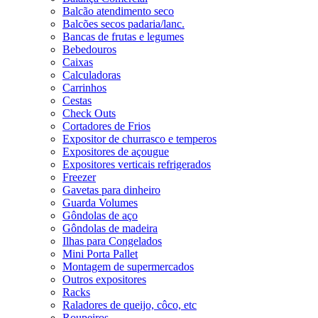
Balcão atendimento seco
Balcões secos padaria/lanc.
Bancas de frutas e legumes
Bebedouros
Caixas
Calculadoras
Carrinhos
Cestas
Check Outs
Cortadores de Frios
Expositor de churrasco e temperos
Expositores de açougue
Expositores verticais refrigerados
Freezer
Gavetas para dinheiro
Guarda Volumes
Gôndolas de aço
Gôndolas de madeira
Ilhas para Congelados
Mini Porta Pallet
Montagem de supermercados
Outros expositores
Racks
Raladores de queijo, côco, etc
Roupeiros