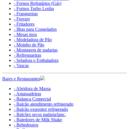
- Fornos Refratários (Gás)
- Fornos Turbo Lenha
- Frangueiras
- Freezer
- Fritadores
- Ilhas para Congelados
- Mesas inox
- Modeladora de Pão
- Moinho de Pão
- Montagem de padarias
- Refresqueiras
- Seladora e Embaladora
- Vascas
Bares e Restaurantes
- Abridora de Massa
- Amassadeiras
- Balança Comercial
- Balcão atendimento refrigerado
- Balcão expositor refrigerado
- Balcões secos padaria/lanc.
- Batedores de Milk Shake
- Bebedouros