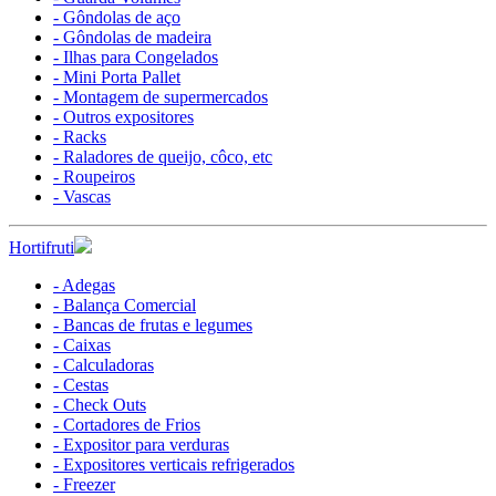
- Gôndolas de aço
- Gôndolas de madeira
- Ilhas para Congelados
- Mini Porta Pallet
- Montagem de supermercados
- Outros expositores
- Racks
- Raladores de queijo, côco, etc
- Roupeiros
- Vascas
Hortifruti
- Adegas
- Balança Comercial
- Bancas de frutas e legumes
- Caixas
- Calculadoras
- Cestas
- Check Outs
- Cortadores de Frios
- Expositor para verduras
- Expositores verticais refrigerados
- Freezer