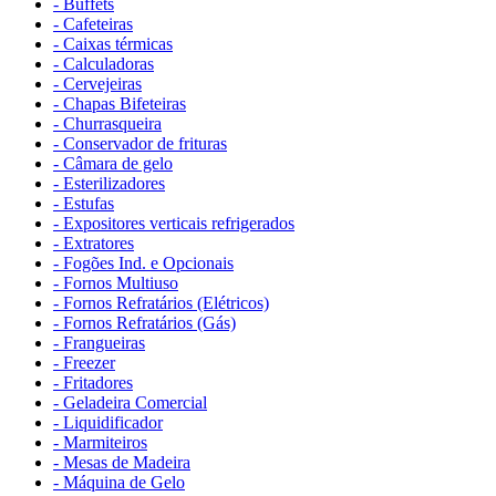
- Buffets
- Cafeteiras
- Caixas térmicas
- Calculadoras
- Cervejeiras
- Chapas Bifeteiras
- Churrasqueira
- Conservador de frituras
- Câmara de gelo
- Esterilizadores
- Estufas
- Expositores verticais refrigerados
- Extratores
- Fogões Ind. e Opcionais
- Fornos Multiuso
- Fornos Refratários (Elétricos)
- Fornos Refratários (Gás)
- Frangueiras
- Freezer
- Fritadores
- Geladeira Comercial
- Liquidificador
- Marmiteiros
- Mesas de Madeira
- Máquina de Gelo