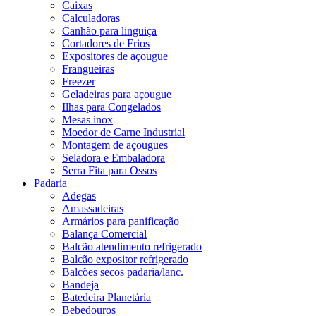
Caixas
Calculadoras
Canhão para linguiça
Cortadores de Frios
Expositores de açougue
Frangueiras
Freezer
Geladeiras para açougue
Ilhas para Congelados
Mesas inox
Moedor de Carne Industrial
Montagem de açougues
Seladora e Embaladora
Serra Fita para Ossos
Padaria
Adegas
Amassadeiras
Armários para panificação
Balança Comercial
Balcão atendimento refrigerado
Balcão expositor refrigerado
Balcões secos padaria/lanc.
Bandeja
Batedeira Planetária
Bebedouros