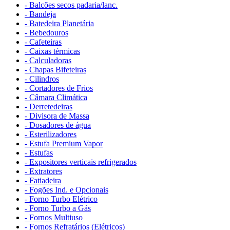
- Balcões secos padaria/lanc.
- Bandeja
- Batedeira Planetária
- Bebedouros
- Cafeteiras
- Caixas térmicas
- Calculadoras
- Chapas Bifeteiras
- Cilindros
- Cortadores de Frios
- Câmara Climática
- Derretedeiras
- Divisora de Massa
- Dosadores de água
- Esterilizadores
- Estufa Premium Vapor
- Estufas
- Expositores verticais refrigerados
- Extratores
- Fatiadeira
- Fogões Ind. e Opcionais
- Forno Turbo Elétrico
- Forno Turbo a Gás
- Fornos Multiuso
- Fornos Refratários (Elétricos)