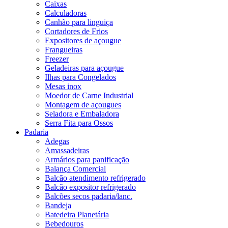
Caixas
Calculadoras
Canhão para linguiça
Cortadores de Frios
Expositores de açougue
Frangueiras
Freezer
Geladeiras para açougue
Ilhas para Congelados
Mesas inox
Moedor de Carne Industrial
Montagem de açougues
Seladora e Embaladora
Serra Fita para Ossos
Padaria
Adegas
Amassadeiras
Armários para panificação
Balança Comercial
Balcão atendimento refrigerado
Balcão expositor refrigerado
Balcões secos padaria/lanc.
Bandeja
Batedeira Planetária
Bebedouros