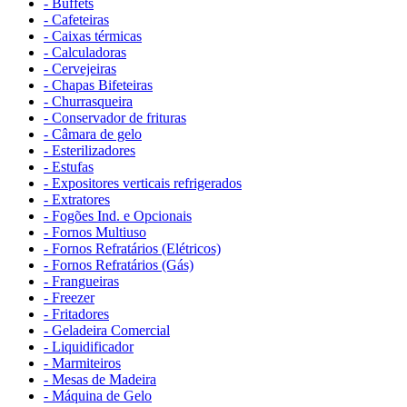
- Buffets
- Cafeteiras
- Caixas térmicas
- Calculadoras
- Cervejeiras
- Chapas Bifeteiras
- Churrasqueira
- Conservador de frituras
- Câmara de gelo
- Esterilizadores
- Estufas
- Expositores verticais refrigerados
- Extratores
- Fogões Ind. e Opcionais
- Fornos Multiuso
- Fornos Refratários (Elétricos)
- Fornos Refratários (Gás)
- Frangueiras
- Freezer
- Fritadores
- Geladeira Comercial
- Liquidificador
- Marmiteiros
- Mesas de Madeira
- Máquina de Gelo