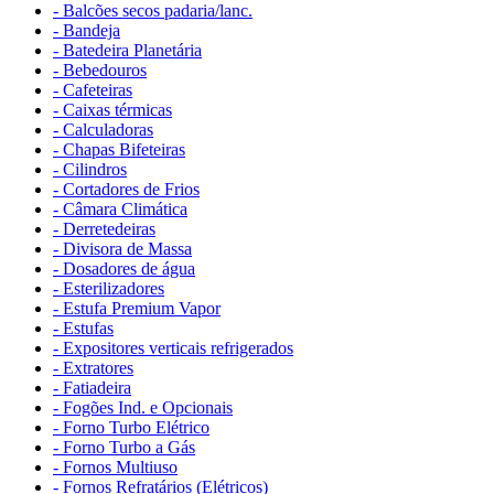
- Balcões secos padaria/lanc.
- Bandeja
- Batedeira Planetária
- Bebedouros
- Cafeteiras
- Caixas térmicas
- Calculadoras
- Chapas Bifeteiras
- Cilindros
- Cortadores de Frios
- Câmara Climática
- Derretedeiras
- Divisora de Massa
- Dosadores de água
- Esterilizadores
- Estufa Premium Vapor
- Estufas
- Expositores verticais refrigerados
- Extratores
- Fatiadeira
- Fogões Ind. e Opcionais
- Forno Turbo Elétrico
- Forno Turbo a Gás
- Fornos Multiuso
- Fornos Refratários (Elétricos)