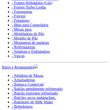
- Fornos Refratários (Gás)
- Fornos Turbo Lenha
- Frangueiras
- Freezer
- Fritadores
- Ilhas para Congelados
- Mesas inox
- Modeladora de Pão
- Moinho de Pão
- Montagem de padarias
- Refresqueiras
- Seladora e Embaladora
- Vascas
Bares e Restaurantes
- Abridora de Massa
- Amassadeiras
- Balança Comercial
- Balcão atendimento refrigerado
- Balcão expositor refrigerado
- Balcões secos padaria/lanc.
- Batedores de Milk Shake
- Bebedouros