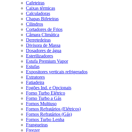
Cafeteiras
Caixas térmicas
Calculadoras
Chapas Bifeteiras
Cilindros
Cortadores de Frios
Câmara Climática
Derretedeiras
Divisora de Massa
Dosadores de água
Esterilizadores
Estufa Premium Vapor
Estufas
Expositores verticais refrigerados
Extratores
Fatiadeira
Fogões Ind. e Opcionais
Forno Turbo Elétrico
Forno Turbo a Gás
Fornos Multiuso
Fornos Refratários (Elétricos)
Fornos Refratários (Gás)
Fornos Turbo Lenha
Frangueiras
Freezer