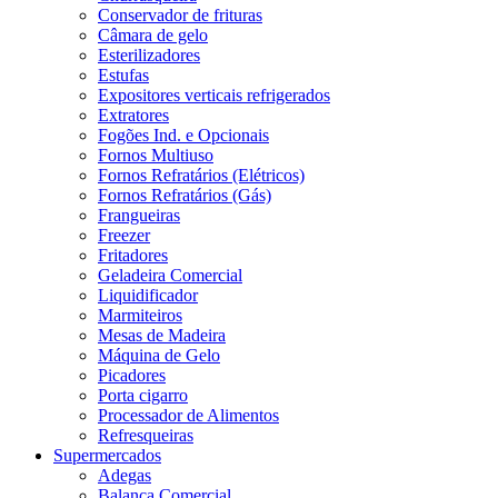
Conservador de frituras
Câmara de gelo
Esterilizadores
Estufas
Expositores verticais refrigerados
Extratores
Fogões Ind. e Opcionais
Fornos Multiuso
Fornos Refratários (Elétricos)
Fornos Refratários (Gás)
Frangueiras
Freezer
Fritadores
Geladeira Comercial
Liquidificador
Marmiteiros
Mesas de Madeira
Máquina de Gelo
Picadores
Porta cigarro
Processador de Alimentos
Refresqueiras
Supermercados
Adegas
Balança Comercial