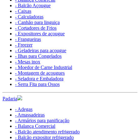
- Balcão Açougue
- Caixas
- Calculadoras
- Canhão para linguiça
- Cortadores de Frios
- Expositores de açougue
- Frangueiras
- Freezer
- Geladeiras para açougue
- Ilhas para Congelados
- Mesas inox
- Moedor de Carne Industrial
- Montagem de açougues
- Seladora e Embaladora
- Serra Fita para Ossos
Padaria
- Adegas
- Amassadeiras
- Armários para panificação
- Balança Comercial
- Balcão atendimento refrigerado
- Balcão expositor refrigerado