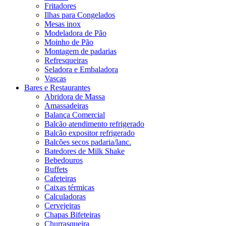
Fritadores
Ilhas para Congelados
Mesas inox
Modeladora de Pão
Moinho de Pão
Montagem de padarias
Refresqueiras
Seladora e Embaladora
Vascas
Bares e Restaurantes
Abridora de Massa
Amassadeiras
Balança Comercial
Balcão atendimento refrigerado
Balcão expositor refrigerado
Balcões secos padaria/lanc.
Batedores de Milk Shake
Bebedouros
Buffets
Cafeteiras
Caixas térmicas
Calculadoras
Cervejeiras
Chapas Bifeteiras
Churrasqueira