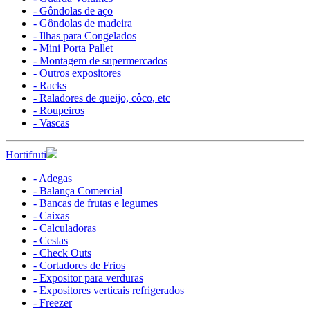
- Gôndolas de aço
- Gôndolas de madeira
- Ilhas para Congelados
- Mini Porta Pallet
- Montagem de supermercados
- Outros expositores
- Racks
- Raladores de queijo, côco, etc
- Roupeiros
- Vascas
Hortifruti
- Adegas
- Balança Comercial
- Bancas de frutas e legumes
- Caixas
- Calculadoras
- Cestas
- Check Outs
- Cortadores de Frios
- Expositor para verduras
- Expositores verticais refrigerados
- Freezer