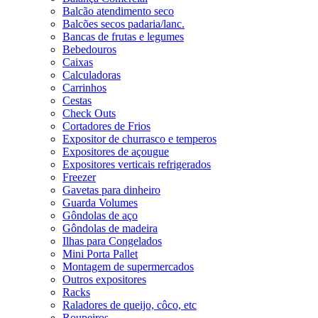
Balcão atendimento seco
Balcões secos padaria/lanc.
Bancas de frutas e legumes
Bebedouros
Caixas
Calculadoras
Carrinhos
Cestas
Check Outs
Cortadores de Frios
Expositor de churrasco e temperos
Expositores de açougue
Expositores verticais refrigerados
Freezer
Gavetas para dinheiro
Guarda Volumes
Gôndolas de aço
Gôndolas de madeira
Ilhas para Congelados
Mini Porta Pallet
Montagem de supermercados
Outros expositores
Racks
Raladores de queijo, côco, etc
Roupeiros