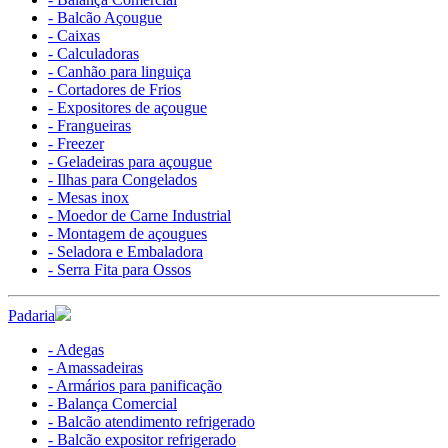
- Balcão Açougue
- Caixas
- Calculadoras
- Canhão para linguiça
- Cortadores de Frios
- Expositores de açougue
- Frangueiras
- Freezer
- Geladeiras para açougue
- Ilhas para Congelados
- Mesas inox
- Moedor de Carne Industrial
- Montagem de açougues
- Seladora e Embaladora
- Serra Fita para Ossos
Padaria
- Adegas
- Amassadeiras
- Armários para panificação
- Balança Comercial
- Balcão atendimento refrigerado
- Balcão expositor refrigerado