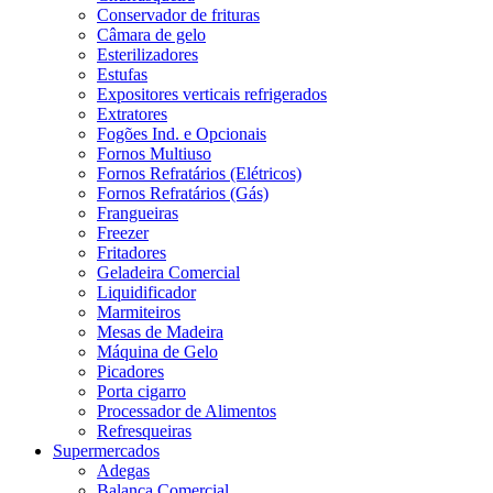
Conservador de frituras
Câmara de gelo
Esterilizadores
Estufas
Expositores verticais refrigerados
Extratores
Fogões Ind. e Opcionais
Fornos Multiuso
Fornos Refratários (Elétricos)
Fornos Refratários (Gás)
Frangueiras
Freezer
Fritadores
Geladeira Comercial
Liquidificador
Marmiteiros
Mesas de Madeira
Máquina de Gelo
Picadores
Porta cigarro
Processador de Alimentos
Refresqueiras
Supermercados
Adegas
Balança Comercial