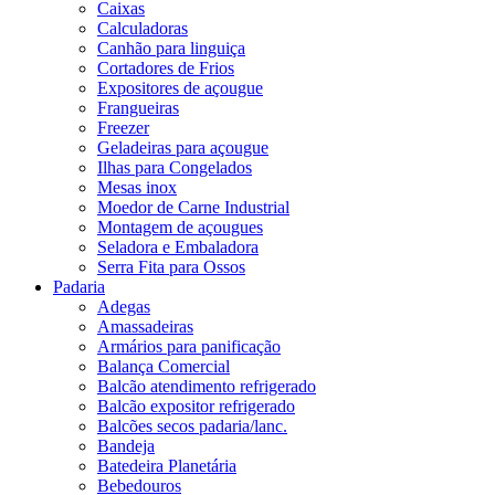
Caixas
Calculadoras
Canhão para linguiça
Cortadores de Frios
Expositores de açougue
Frangueiras
Freezer
Geladeiras para açougue
Ilhas para Congelados
Mesas inox
Moedor de Carne Industrial
Montagem de açougues
Seladora e Embaladora
Serra Fita para Ossos
Padaria
Adegas
Amassadeiras
Armários para panificação
Balança Comercial
Balcão atendimento refrigerado
Balcão expositor refrigerado
Balcões secos padaria/lanc.
Bandeja
Batedeira Planetária
Bebedouros