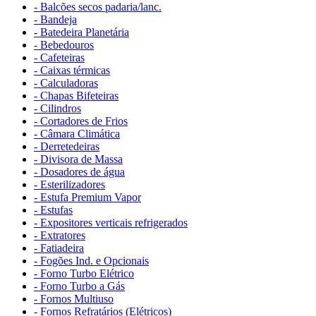
- Balcões secos padaria/lanc.
- Bandeja
- Batedeira Planetária
- Bebedouros
- Cafeteiras
- Caixas térmicas
- Calculadoras
- Chapas Bifeteiras
- Cilindros
- Cortadores de Frios
- Câmara Climática
- Derretedeiras
- Divisora de Massa
- Dosadores de água
- Esterilizadores
- Estufa Premium Vapor
- Estufas
- Expositores verticais refrigerados
- Extratores
- Fatiadeira
- Fogões Ind. e Opcionais
- Forno Turbo Elétrico
- Forno Turbo a Gás
- Fornos Multiuso
- Fornos Refratários (Elétricos)