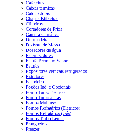
Cafeteiras
Caixas térmicas
Calculadoras
Chapas Bifeteiras
Cilindros
Cortadores de Frios
Câmara Climática
Derretedeiras
Divisora de Massa
Dosadores de água
Esterilizadores
Estufa Premium Vapor
Estufas
Expositores verticais refrigerados
Extratores
Fatiadeira
Fogões Ind. e Opcionais
Forno Turbo Elétrico
Forno Turbo a Gás
Fornos Multiuso
Fornos Refratários (Elétricos)
Fornos Refratários (Gás)
Fornos Turbo Lenha
Frangueiras
Freezer