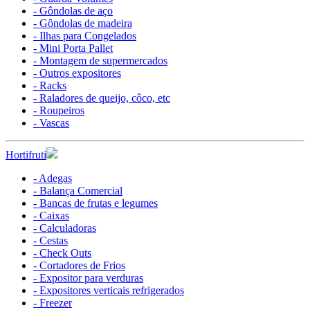
- Gôndolas de aço
- Gôndolas de madeira
- Ilhas para Congelados
- Mini Porta Pallet
- Montagem de supermercados
- Outros expositores
- Racks
- Raladores de queijo, côco, etc
- Roupeiros
- Vascas
Hortifruti
- Adegas
- Balança Comercial
- Bancas de frutas e legumes
- Caixas
- Calculadoras
- Cestas
- Check Outs
- Cortadores de Frios
- Expositor para verduras
- Expositores verticais refrigerados
- Freezer