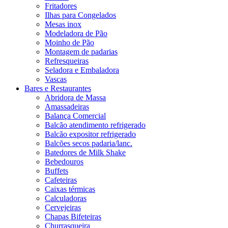
Fritadores
Ilhas para Congelados
Mesas inox
Modeladora de Pão
Moinho de Pão
Montagem de padarias
Refresqueiras
Seladora e Embaladora
Vascas
Bares e Restaurantes
Abridora de Massa
Amassadeiras
Balança Comercial
Balcão atendimento refrigerado
Balcão expositor refrigerado
Balcões secos padaria/lanc.
Batedores de Milk Shake
Bebedouros
Buffets
Cafeteiras
Caixas térmicas
Calculadoras
Cervejeiras
Chapas Bifeteiras
Churrasqueira