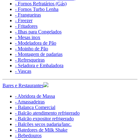
- Fornos Refratários (Gás)
- Fornos Turbo Lenha
- Frangueiras
- Freezer
- Fritadores
- Ilhas para Congelados
- Mesas inox
- Modeladora de Pão
- Moinho de Pão
- Montagem de padarias
- Refresqueiras
- Seladora e Embaladora
- Vascas
Bares e Restaurantes
- Abridora de Massa
- Amassadeiras
- Balança Comercial
- Balcão atendimento refrigerado
- Balcão expositor refrigerado
- Balcões secos padaria/lanc.
- Batedores de Milk Shake
- Bebedouros