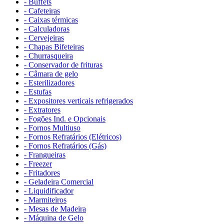
- Buffets
- Cafeteiras
- Caixas térmicas
- Calculadoras
- Cervejeiras
- Chapas Bifeteiras
- Churrasqueira
- Conservador de frituras
- Câmara de gelo
- Esterilizadores
- Estufas
- Expositores verticais refrigerados
- Extratores
- Fogões Ind. e Opcionais
- Fornos Multiuso
- Fornos Refratários (Elétricos)
- Fornos Refratários (Gás)
- Frangueiras
- Freezer
- Fritadores
- Geladeira Comercial
- Liquidificador
- Marmiteiros
- Mesas de Madeira
- Máquina de Gelo