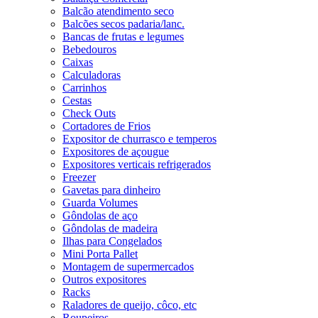
Balcão atendimento seco
Balcões secos padaria/lanc.
Bancas de frutas e legumes
Bebedouros
Caixas
Calculadoras
Carrinhos
Cestas
Check Outs
Cortadores de Frios
Expositor de churrasco e temperos
Expositores de açougue
Expositores verticais refrigerados
Freezer
Gavetas para dinheiro
Guarda Volumes
Gôndolas de aço
Gôndolas de madeira
Ilhas para Congelados
Mini Porta Pallet
Montagem de supermercados
Outros expositores
Racks
Raladores de queijo, côco, etc
Roupeiros