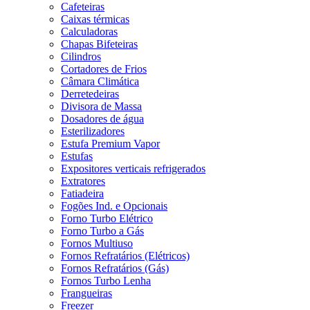
Cafeteiras
Caixas térmicas
Calculadoras
Chapas Bifeteiras
Cilindros
Cortadores de Frios
Câmara Climática
Derretedeiras
Divisora de Massa
Dosadores de água
Esterilizadores
Estufa Premium Vapor
Estufas
Expositores verticais refrigerados
Extratores
Fatiadeira
Fogões Ind. e Opcionais
Forno Turbo Elétrico
Forno Turbo a Gás
Fornos Multiuso
Fornos Refratários (Elétricos)
Fornos Refratários (Gás)
Fornos Turbo Lenha
Frangueiras
Freezer