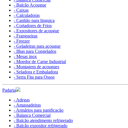
- Balcão Açougue
- Caixas
- Calculadoras
- Canhão para linguiça
- Cortadores de Frios
- Expositores de açougue
- Frangueiras
- Freezer
- Geladeiras para açougue
- Ilhas para Congelados
- Mesas inox
- Moedor de Carne Industrial
- Montagem de açougues
- Seladora e Embaladora
- Serra Fita para Ossos
Padaria
- Adegas
- Amassadeiras
- Armários para panificação
- Balança Comercial
- Balcão atendimento refrigerado
- Balcão expositor refrigerado