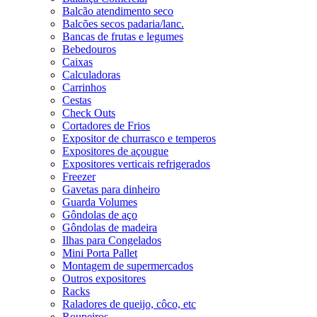
Balcão atendimento seco
Balcões secos padaria/lanc.
Bancas de frutas e legumes
Bebedouros
Caixas
Calculadoras
Carrinhos
Cestas
Check Outs
Cortadores de Frios
Expositor de churrasco e temperos
Expositores de açougue
Expositores verticais refrigerados
Freezer
Gavetas para dinheiro
Guarda Volumes
Gôndolas de aço
Gôndolas de madeira
Ilhas para Congelados
Mini Porta Pallet
Montagem de supermercados
Outros expositores
Racks
Raladores de queijo, côco, etc
Roupeiros