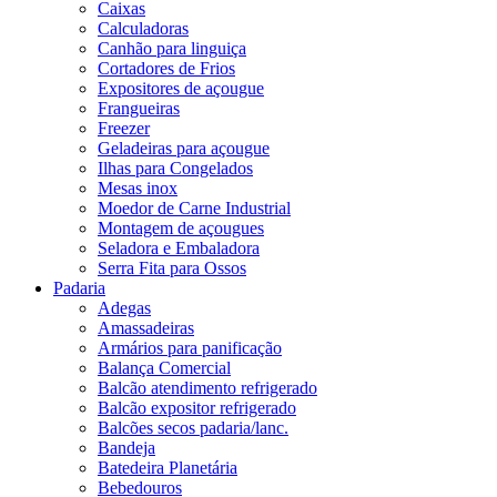
Caixas
Calculadoras
Canhão para linguiça
Cortadores de Frios
Expositores de açougue
Frangueiras
Freezer
Geladeiras para açougue
Ilhas para Congelados
Mesas inox
Moedor de Carne Industrial
Montagem de açougues
Seladora e Embaladora
Serra Fita para Ossos
Padaria
Adegas
Amassadeiras
Armários para panificação
Balança Comercial
Balcão atendimento refrigerado
Balcão expositor refrigerado
Balcões secos padaria/lanc.
Bandeja
Batedeira Planetária
Bebedouros