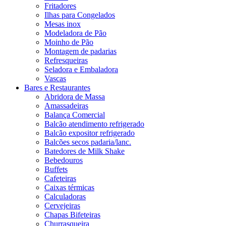
Fritadores
Ilhas para Congelados
Mesas inox
Modeladora de Pão
Moinho de Pão
Montagem de padarias
Refresqueiras
Seladora e Embaladora
Vascas
Bares e Restaurantes
Abridora de Massa
Amassadeiras
Balança Comercial
Balcão atendimento refrigerado
Balcão expositor refrigerado
Balcões secos padaria/lanc.
Batedores de Milk Shake
Bebedouros
Buffets
Cafeteiras
Caixas térmicas
Calculadoras
Cervejeiras
Chapas Bifeteiras
Churrasqueira