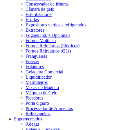
Conservador de frituras
Câmara de gelo
Esterilizadores
Estufas
Expositores verticais refrigerados
Extratores
Fogões Ind. e Opcionais
Fornos Multiuso
Fornos Refratários (Elétricos)
Fornos Refratários (Gás)
Frangueiras
Freezer
Fritadores
Geladeira Comercial
Liquidificador
Marmiteiros
Mesas de Madeira
Máquina de Gelo
Picadores
Porta cigarro
Processador de Alimentos
Refresqueiras
Supermercados
Adegas
Balança Comercial