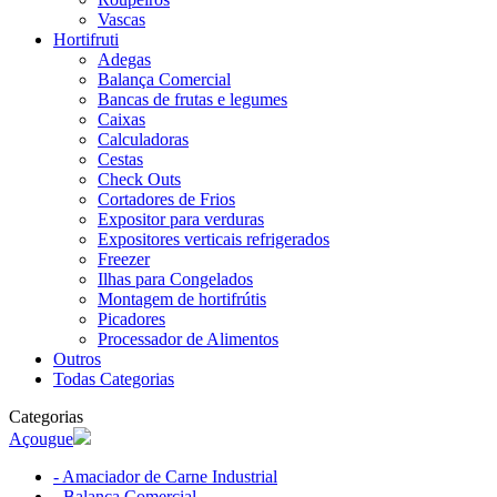
Vascas
Hortifruti
Adegas
Balança Comercial
Bancas de frutas e legumes
Caixas
Calculadoras
Cestas
Check Outs
Cortadores de Frios
Expositor para verduras
Expositores verticais refrigerados
Freezer
Ilhas para Congelados
Montagem de hortifrútis
Picadores
Processador de Alimentos
Outros
Todas Categorias
Categorias
Açougue
- Amaciador de Carne Industrial
- Balança Comercial