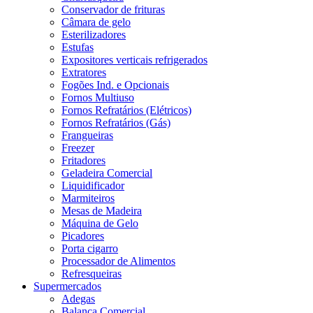
Conservador de frituras
Câmara de gelo
Esterilizadores
Estufas
Expositores verticais refrigerados
Extratores
Fogões Ind. e Opcionais
Fornos Multiuso
Fornos Refratários (Elétricos)
Fornos Refratários (Gás)
Frangueiras
Freezer
Fritadores
Geladeira Comercial
Liquidificador
Marmiteiros
Mesas de Madeira
Máquina de Gelo
Picadores
Porta cigarro
Processador de Alimentos
Refresqueiras
Supermercados
Adegas
Balança Comercial