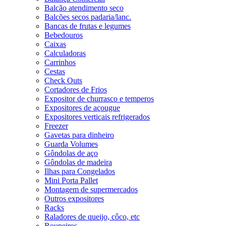
Balcão atendimento seco
Balcões secos padaria/lanc.
Bancas de frutas e legumes
Bebedouros
Caixas
Calculadoras
Carrinhos
Cestas
Check Outs
Cortadores de Frios
Expositor de churrasco e temperos
Expositores de açougue
Expositores verticais refrigerados
Freezer
Gavetas para dinheiro
Guarda Volumes
Gôndolas de aço
Gôndolas de madeira
Ilhas para Congelados
Mini Porta Pallet
Montagem de supermercados
Outros expositores
Racks
Raladores de queijo, côco, etc
Roupeiros