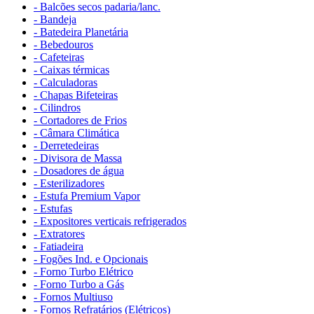
- Balcões secos padaria/lanc.
- Bandeja
- Batedeira Planetária
- Bebedouros
- Cafeteiras
- Caixas térmicas
- Calculadoras
- Chapas Bifeteiras
- Cilindros
- Cortadores de Frios
- Câmara Climática
- Derretedeiras
- Divisora de Massa
- Dosadores de água
- Esterilizadores
- Estufa Premium Vapor
- Estufas
- Expositores verticais refrigerados
- Extratores
- Fatiadeira
- Fogões Ind. e Opcionais
- Forno Turbo Elétrico
- Forno Turbo a Gás
- Fornos Multiuso
- Fornos Refratários (Elétricos)