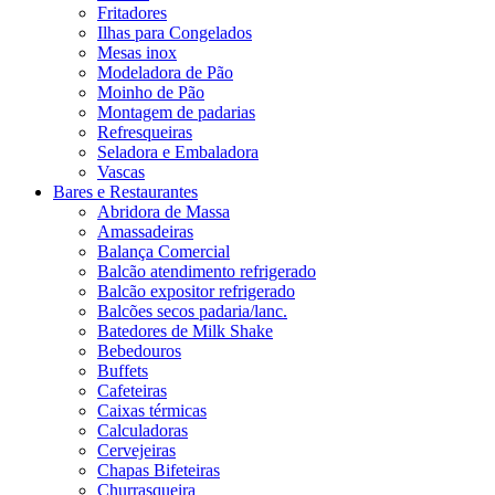
Fritadores
Ilhas para Congelados
Mesas inox
Modeladora de Pão
Moinho de Pão
Montagem de padarias
Refresqueiras
Seladora e Embaladora
Vascas
Bares e Restaurantes
Abridora de Massa
Amassadeiras
Balança Comercial
Balcão atendimento refrigerado
Balcão expositor refrigerado
Balcões secos padaria/lanc.
Batedores de Milk Shake
Bebedouros
Buffets
Cafeteiras
Caixas térmicas
Calculadoras
Cervejeiras
Chapas Bifeteiras
Churrasqueira