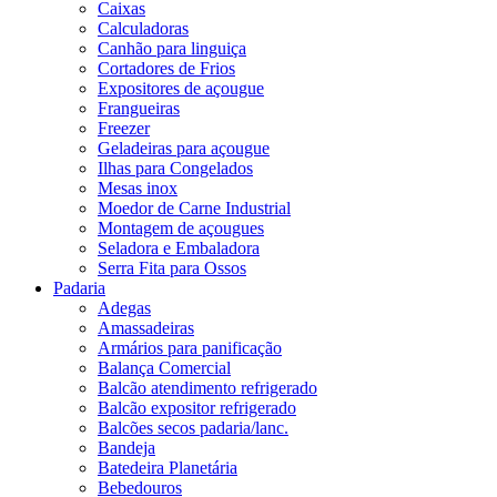
Caixas
Calculadoras
Canhão para linguiça
Cortadores de Frios
Expositores de açougue
Frangueiras
Freezer
Geladeiras para açougue
Ilhas para Congelados
Mesas inox
Moedor de Carne Industrial
Montagem de açougues
Seladora e Embaladora
Serra Fita para Ossos
Padaria
Adegas
Amassadeiras
Armários para panificação
Balança Comercial
Balcão atendimento refrigerado
Balcão expositor refrigerado
Balcões secos padaria/lanc.
Bandeja
Batedeira Planetária
Bebedouros