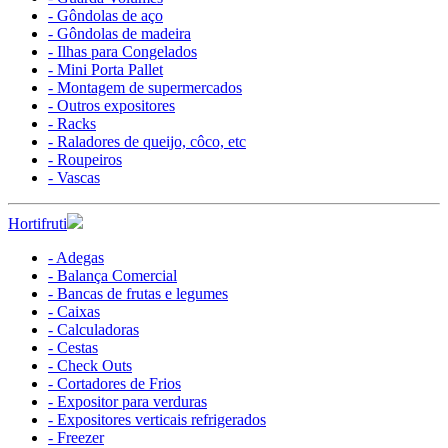
- Gôndolas de aço
- Gôndolas de madeira
- Ilhas para Congelados
- Mini Porta Pallet
- Montagem de supermercados
- Outros expositores
- Racks
- Raladores de queijo, côco, etc
- Roupeiros
- Vascas
Hortifruti
- Adegas
- Balança Comercial
- Bancas de frutas e legumes
- Caixas
- Calculadoras
- Cestas
- Check Outs
- Cortadores de Frios
- Expositor para verduras
- Expositores verticais refrigerados
- Freezer