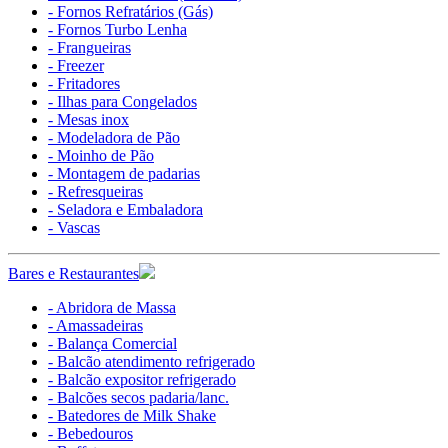
- Fornos Refratários (Gás)
- Fornos Turbo Lenha
- Frangueiras
- Freezer
- Fritadores
- Ilhas para Congelados
- Mesas inox
- Modeladora de Pão
- Moinho de Pão
- Montagem de padarias
- Refresqueiras
- Seladora e Embaladora
- Vascas
Bares e Restaurantes
- Abridora de Massa
- Amassadeiras
- Balança Comercial
- Balcão atendimento refrigerado
- Balcão expositor refrigerado
- Balcões secos padaria/lanc.
- Batedores de Milk Shake
- Bebedouros