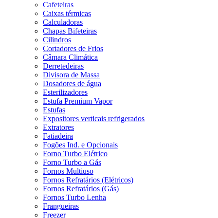
Cafeteiras
Caixas térmicas
Calculadoras
Chapas Bifeteiras
Cilindros
Cortadores de Frios
Câmara Climática
Derretedeiras
Divisora de Massa
Dosadores de água
Esterilizadores
Estufa Premium Vapor
Estufas
Expositores verticais refrigerados
Extratores
Fatiadeira
Fogões Ind. e Opcionais
Forno Turbo Elétrico
Forno Turbo a Gás
Fornos Multiuso
Fornos Refratários (Elétricos)
Fornos Refratários (Gás)
Fornos Turbo Lenha
Frangueiras
Freezer