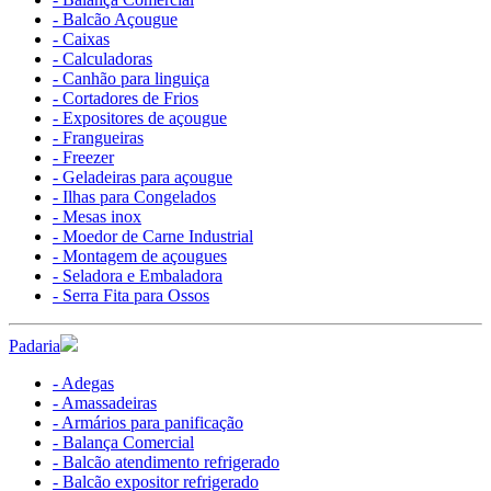
- Balcão Açougue
- Caixas
- Calculadoras
- Canhão para linguiça
- Cortadores de Frios
- Expositores de açougue
- Frangueiras
- Freezer
- Geladeiras para açougue
- Ilhas para Congelados
- Mesas inox
- Moedor de Carne Industrial
- Montagem de açougues
- Seladora e Embaladora
- Serra Fita para Ossos
Padaria
- Adegas
- Amassadeiras
- Armários para panificação
- Balança Comercial
- Balcão atendimento refrigerado
- Balcão expositor refrigerado