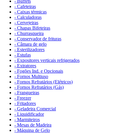
- Buffets
- Cafeteiras
- Caixas térmicas
- Calculadoras
- Cervejeiras
- Chapas Bifeteiras
- Churrasqueira
- Conservador de frituras
- Câmara de gelo
- Esterilizadores
- Estufas
- Expositores verticais refrigerados
- Extratores
- Fogões Ind. e Opcionais
- Fornos Multiuso
- Fornos Refratários (Elétricos)
- Fornos Refratários (Gás)
- Frangueiras
- Freezer
- Fritadores
- Geladeira Comercial
- Liquidificador
- Marmiteiros
- Mesas de Madeira
- Máquina de Gelo