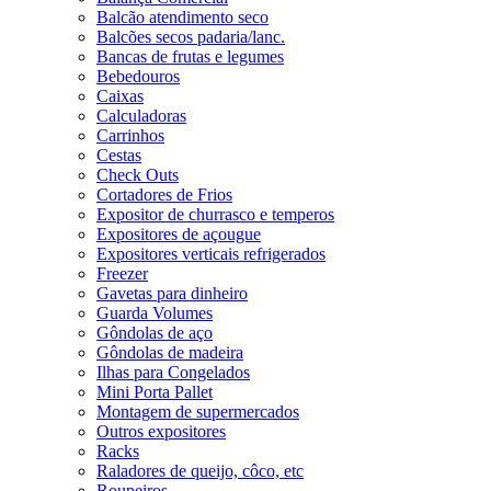
Balcão atendimento seco
Balcões secos padaria/lanc.
Bancas de frutas e legumes
Bebedouros
Caixas
Calculadoras
Carrinhos
Cestas
Check Outs
Cortadores de Frios
Expositor de churrasco e temperos
Expositores de açougue
Expositores verticais refrigerados
Freezer
Gavetas para dinheiro
Guarda Volumes
Gôndolas de aço
Gôndolas de madeira
Ilhas para Congelados
Mini Porta Pallet
Montagem de supermercados
Outros expositores
Racks
Raladores de queijo, côco, etc
Roupeiros