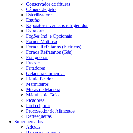
Conservador de frituras
Câmara de gelo
Esterilizadores
Estufas
Expositores verticais refrigerados
Extratores
Fogões Ind. e Opcionais
Fornos Multiuso
Fornos Refratários (Elétricos)
Fornos Refratários (Gás)
Frangueiras
Freezer
Fritadores
Geladeira Comercial
Liquidificador
Marmiteiros
Mesas de Madeira
Máquina de Gelo
Picadores
Porta cigarro
Processador de Alimentos
Refresqueiras
Supermercados
Adegas
Balança Comercial