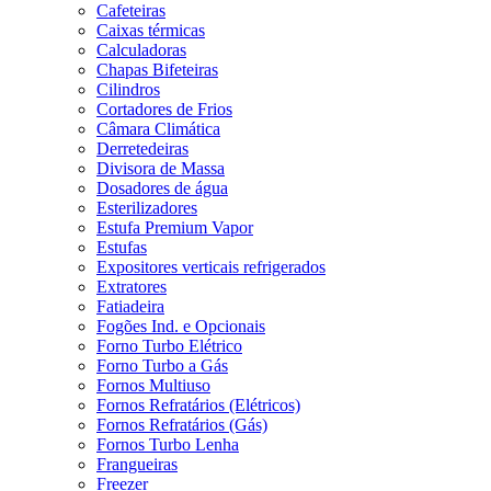
Cafeteiras
Caixas térmicas
Calculadoras
Chapas Bifeteiras
Cilindros
Cortadores de Frios
Câmara Climática
Derretedeiras
Divisora de Massa
Dosadores de água
Esterilizadores
Estufa Premium Vapor
Estufas
Expositores verticais refrigerados
Extratores
Fatiadeira
Fogões Ind. e Opcionais
Forno Turbo Elétrico
Forno Turbo a Gás
Fornos Multiuso
Fornos Refratários (Elétricos)
Fornos Refratários (Gás)
Fornos Turbo Lenha
Frangueiras
Freezer