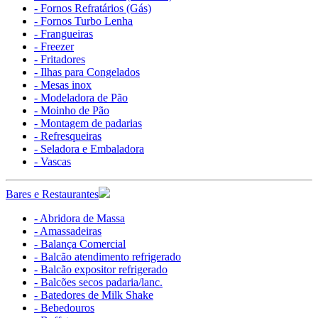
- Fornos Refratários (Gás)
- Fornos Turbo Lenha
- Frangueiras
- Freezer
- Fritadores
- Ilhas para Congelados
- Mesas inox
- Modeladora de Pão
- Moinho de Pão
- Montagem de padarias
- Refresqueiras
- Seladora e Embaladora
- Vascas
Bares e Restaurantes
- Abridora de Massa
- Amassadeiras
- Balança Comercial
- Balcão atendimento refrigerado
- Balcão expositor refrigerado
- Balcões secos padaria/lanc.
- Batedores de Milk Shake
- Bebedouros