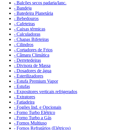
- Balcões secos padaria/lanc.
- Bandeja
- Batedeira Planetária
- Bebedouros
- Cafeteiras
- Caixas térmicas
- Calculadoras
- Chapas Bifeteiras
- Cilindros
- Cortadores de Frios
- Câmara Climática
- Derretedeiras
- Divisora de Massa
- Dosadores de água
- Esterilizadores
- Estufa Premium Vapor
- Estufas
- Expositores verticais refrigerados
- Extratores
- Fatiadeira
- Fogões Ind. e Opcionais
- Forno Turbo Elétrico
- Forno Turbo a Gás
- Fornos Multiuso
- Fornos Refratários (Elétricos)