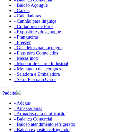
- Balcão Açougue
- Caixas
- Calculadoras
- Canhão para linguiça
- Cortadores de Frios
- Expositores de açougue
- Frangueiras
- Freezer
- Geladeiras para açougue
- Ilhas para Congelados
- Mesas inox
- Moedor de Carne Industrial
- Montagem de açougues
- Seladora e Embaladora
- Serra Fita para Ossos
Padaria
- Adegas
- Amassadeiras
- Armários para panificação
- Balança Comercial
- Balcão atendimento refrigerado
- Balcão expositor refrigerado