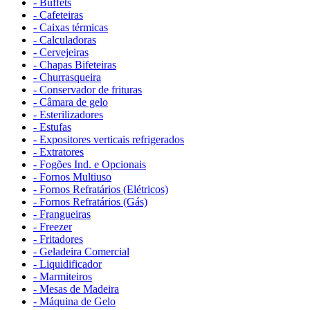
- Buffets
- Cafeteiras
- Caixas térmicas
- Calculadoras
- Cervejeiras
- Chapas Bifeteiras
- Churrasqueira
- Conservador de frituras
- Câmara de gelo
- Esterilizadores
- Estufas
- Expositores verticais refrigerados
- Extratores
- Fogões Ind. e Opcionais
- Fornos Multiuso
- Fornos Refratários (Elétricos)
- Fornos Refratários (Gás)
- Frangueiras
- Freezer
- Fritadores
- Geladeira Comercial
- Liquidificador
- Marmiteiros
- Mesas de Madeira
- Máquina de Gelo