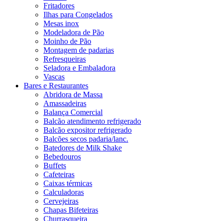
Fritadores
Ilhas para Congelados
Mesas inox
Modeladora de Pão
Moinho de Pão
Montagem de padarias
Refresqueiras
Seladora e Embaladora
Vascas
Bares e Restaurantes
Abridora de Massa
Amassadeiras
Balança Comercial
Balcão atendimento refrigerado
Balcão expositor refrigerado
Balcões secos padaria/lanc.
Batedores de Milk Shake
Bebedouros
Buffets
Cafeteiras
Caixas térmicas
Calculadoras
Cervejeiras
Chapas Bifeteiras
Churrasqueira