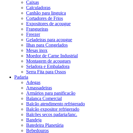
Caixas
Calculadoras
Canhão para linguiça
Cortadores de Frios
Expositores de açougue
Frangueiras
Freezer
Geladeiras para açougue
Ilhas para Congelados
Mesas inox
Moedor de Carne Industrial
Montagem de açougues
Seladora e Embaladora
Serra Fita para Ossos
Padaria
Adegas
Amassadeiras
Armários para panificação
Balança Comercial
Balcão atendimento refrigerado
Balcão expositor refrigerado
Balcões secos padaria/lanc.
Bandeja
Batedeira Planetária
Bebedouros