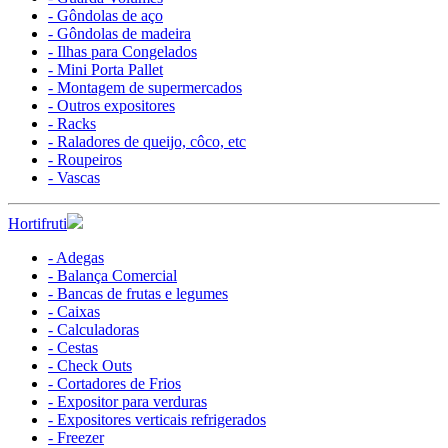
- Gôndolas de aço
- Gôndolas de madeira
- Ilhas para Congelados
- Mini Porta Pallet
- Montagem de supermercados
- Outros expositores
- Racks
- Raladores de queijo, côco, etc
- Roupeiros
- Vascas
Hortifruti
- Adegas
- Balança Comercial
- Bancas de frutas e legumes
- Caixas
- Calculadoras
- Cestas
- Check Outs
- Cortadores de Frios
- Expositor para verduras
- Expositores verticais refrigerados
- Freezer