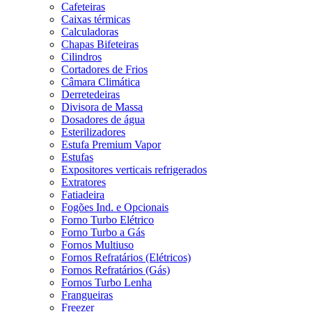
Cafeteiras
Caixas térmicas
Calculadoras
Chapas Bifeteiras
Cilindros
Cortadores de Frios
Câmara Climática
Derretedeiras
Divisora de Massa
Dosadores de água
Esterilizadores
Estufa Premium Vapor
Estufas
Expositores verticais refrigerados
Extratores
Fatiadeira
Fogões Ind. e Opcionais
Forno Turbo Elétrico
Forno Turbo a Gás
Fornos Multiuso
Fornos Refratários (Elétricos)
Fornos Refratários (Gás)
Fornos Turbo Lenha
Frangueiras
Freezer