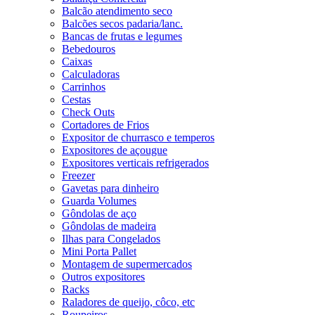
Balcão atendimento seco
Balcões secos padaria/lanc.
Bancas de frutas e legumes
Bebedouros
Caixas
Calculadoras
Carrinhos
Cestas
Check Outs
Cortadores de Frios
Expositor de churrasco e temperos
Expositores de açougue
Expositores verticais refrigerados
Freezer
Gavetas para dinheiro
Guarda Volumes
Gôndolas de aço
Gôndolas de madeira
Ilhas para Congelados
Mini Porta Pallet
Montagem de supermercados
Outros expositores
Racks
Raladores de queijo, côco, etc
Roupeiros