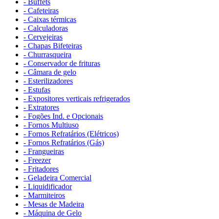
- Buffets
- Cafeteiras
- Caixas térmicas
- Calculadoras
- Cervejeiras
- Chapas Bifeteiras
- Churrasqueira
- Conservador de frituras
- Câmara de gelo
- Esterilizadores
- Estufas
- Expositores verticais refrigerados
- Extratores
- Fogões Ind. e Opcionais
- Fornos Multiuso
- Fornos Refratários (Elétricos)
- Fornos Refratários (Gás)
- Frangueiras
- Freezer
- Fritadores
- Geladeira Comercial
- Liquidificador
- Marmiteiros
- Mesas de Madeira
- Máquina de Gelo