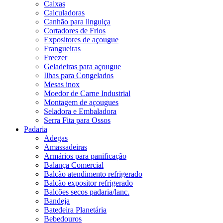
Caixas
Calculadoras
Canhão para linguiça
Cortadores de Frios
Expositores de açougue
Frangueiras
Freezer
Geladeiras para açougue
Ilhas para Congelados
Mesas inox
Moedor de Carne Industrial
Montagem de açougues
Seladora e Embaladora
Serra Fita para Ossos
Padaria
Adegas
Amassadeiras
Armários para panificação
Balança Comercial
Balcão atendimento refrigerado
Balcão expositor refrigerado
Balcões secos padaria/lanc.
Bandeja
Batedeira Planetária
Bebedouros