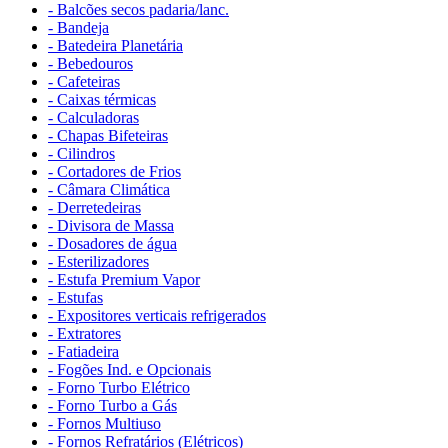
- Balcões secos padaria/lanc.
- Bandeja
- Batedeira Planetária
- Bebedouros
- Cafeteiras
- Caixas térmicas
- Calculadoras
- Chapas Bifeteiras
- Cilindros
- Cortadores de Frios
- Câmara Climática
- Derretedeiras
- Divisora de Massa
- Dosadores de água
- Esterilizadores
- Estufa Premium Vapor
- Estufas
- Expositores verticais refrigerados
- Extratores
- Fatiadeira
- Fogões Ind. e Opcionais
- Forno Turbo Elétrico
- Forno Turbo a Gás
- Fornos Multiuso
- Fornos Refratários (Elétricos)