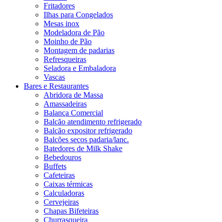
Fritadores
Ilhas para Congelados
Mesas inox
Modeladora de Pão
Moinho de Pão
Montagem de padarias
Refresqueiras
Seladora e Embaladora
Vascas
Bares e Restaurantes
Abridora de Massa
Amassadeiras
Balança Comercial
Balcão atendimento refrigerado
Balcão expositor refrigerado
Balcões secos padaria/lanc.
Batedores de Milk Shake
Bebedouros
Buffets
Cafeteiras
Caixas térmicas
Calculadoras
Cervejeiras
Chapas Bifeteiras
Churrasqueira