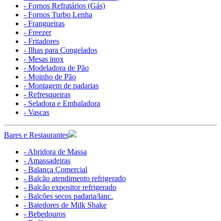
- Fornos Refratários (Gás)
- Fornos Turbo Lenha
- Frangueiras
- Freezer
- Fritadores
- Ilhas para Congelados
- Mesas inox
- Modeladora de Pão
- Moinho de Pão
- Montagem de padarias
- Refresqueiras
- Seladora e Embaladora
- Vascas
Bares e Restaurantes
- Abridora de Massa
- Amassadeiras
- Balança Comercial
- Balcão atendimento refrigerado
- Balcão expositor refrigerado
- Balcões secos padaria/lanc.
- Batedores de Milk Shake
- Bebedouros