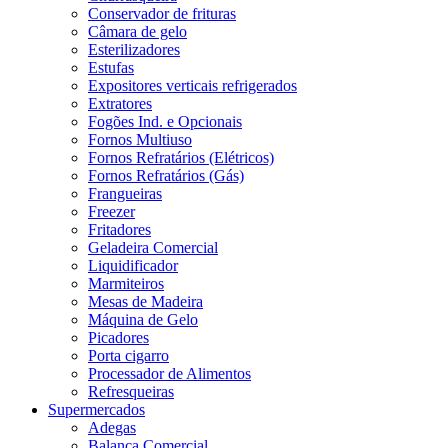
Conservador de frituras
Câmara de gelo
Esterilizadores
Estufas
Expositores verticais refrigerados
Extratores
Fogões Ind. e Opcionais
Fornos Multiuso
Fornos Refratários (Elétricos)
Fornos Refratários (Gás)
Frangueiras
Freezer
Fritadores
Geladeira Comercial
Liquidificador
Marmiteiros
Mesas de Madeira
Máquina de Gelo
Picadores
Porta cigarro
Processador de Alimentos
Refresqueiras
Supermercados
Adegas
Balança Comercial