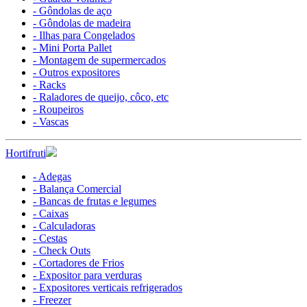
- Gôndolas de aço
- Gôndolas de madeira
- Ilhas para Congelados
- Mini Porta Pallet
- Montagem de supermercados
- Outros expositores
- Racks
- Raladores de queijo, côco, etc
- Roupeiros
- Vascas
Hortifruti
- Adegas
- Balança Comercial
- Bancas de frutas e legumes
- Caixas
- Calculadoras
- Cestas
- Check Outs
- Cortadores de Frios
- Expositor para verduras
- Expositores verticais refrigerados
- Freezer