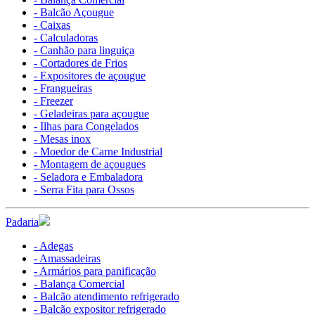
- Balcão Açougue
- Caixas
- Calculadoras
- Canhão para linguiça
- Cortadores de Frios
- Expositores de açougue
- Frangueiras
- Freezer
- Geladeiras para açougue
- Ilhas para Congelados
- Mesas inox
- Moedor de Carne Industrial
- Montagem de açougues
- Seladora e Embaladora
- Serra Fita para Ossos
Padaria
- Adegas
- Amassadeiras
- Armários para panificação
- Balança Comercial
- Balcão atendimento refrigerado
- Balcão expositor refrigerado