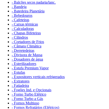
- Balcões secos padaria/lanc.
- Bandeja
- Batedeira Planetária
- Bebedouros
- Cafeteiras
- Caixas térmicas
- Calculadoras
- Chapas Bifeteiras
- Cilindros
- Cortadores de Frios
- Câmara Climática
- Derretedeiras
- Divisora de Massa
- Dosadores de água
- Esterilizadores
- Estufa Premium Vapor
- Estufas
- Expositores verticais refrigerados
- Extratores
- Fatiadeira
- Fogões Ind. e Opcionais
- Forno Turbo Elétrico
- Forno Turbo a Gás
- Fornos Multiuso
- Fornos Refratários (Elétricos)