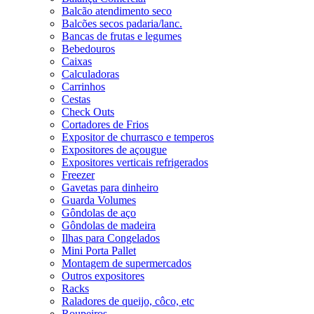
Balcão atendimento seco
Balcões secos padaria/lanc.
Bancas de frutas e legumes
Bebedouros
Caixas
Calculadoras
Carrinhos
Cestas
Check Outs
Cortadores de Frios
Expositor de churrasco e temperos
Expositores de açougue
Expositores verticais refrigerados
Freezer
Gavetas para dinheiro
Guarda Volumes
Gôndolas de aço
Gôndolas de madeira
Ilhas para Congelados
Mini Porta Pallet
Montagem de supermercados
Outros expositores
Racks
Raladores de queijo, côco, etc
Roupeiros