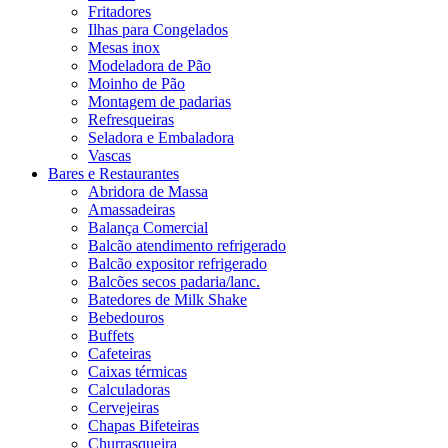
Fritadores
Ilhas para Congelados
Mesas inox
Modeladora de Pão
Moinho de Pão
Montagem de padarias
Refresqueiras
Seladora e Embaladora
Vascas
Bares e Restaurantes
Abridora de Massa
Amassadeiras
Balança Comercial
Balcão atendimento refrigerado
Balcão expositor refrigerado
Balcões secos padaria/lanc.
Batedores de Milk Shake
Bebedouros
Buffets
Cafeteiras
Caixas térmicas
Calculadoras
Cervejeiras
Chapas Bifeteiras
Churrasqueira