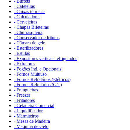
- Buffets
- Cafeteiras
- Caixas térmicas
- Calculadoras
- Cervejeiras
- Chapas Bifeteiras
- Churrasqueira
- Conservador de frituras
- Câmara de gelo
- Esterilizadores
- Estufas
- Expositores verticais refrigerados
- Extratores
- Fogões Ind. e Opcionais
- Fornos Multiuso
- Fornos Refratários (Elétricos)
- Fornos Refratários (Gás)
- Frangueiras
- Freezer
- Fritadores
- Geladeira Comercial
- Liquidificador
- Marmiteiros
- Mesas de Madeira
- Máquina de Gelo