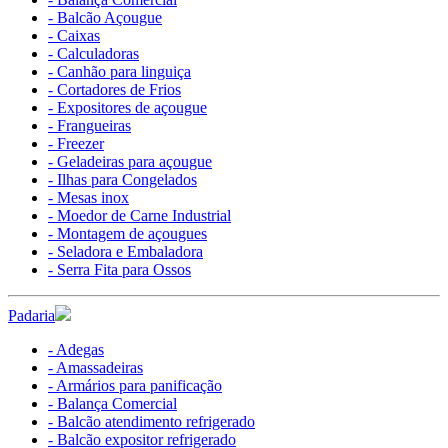
- Balcão Açougue
- Caixas
- Calculadoras
- Canhão para linguiça
- Cortadores de Frios
- Expositores de açougue
- Frangueiras
- Freezer
- Geladeiras para açougue
- Ilhas para Congelados
- Mesas inox
- Moedor de Carne Industrial
- Montagem de açougues
- Seladora e Embaladora
- Serra Fita para Ossos
Padaria
- Adegas
- Amassadeiras
- Armários para panificação
- Balança Comercial
- Balcão atendimento refrigerado
- Balcão expositor refrigerado