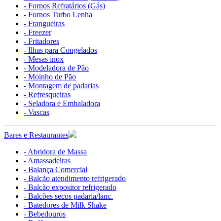
- Fornos Refratários (Gás)
- Fornos Turbo Lenha
- Frangueiras
- Freezer
- Fritadores
- Ilhas para Congelados
- Mesas inox
- Modeladora de Pão
- Moinho de Pão
- Montagem de padarias
- Refresqueiras
- Seladora e Embaladora
- Vascas
Bares e Restaurantes
- Abridora de Massa
- Amassadeiras
- Balança Comercial
- Balcão atendimento refrigerado
- Balcão expositor refrigerado
- Balcões secos padaria/lanc.
- Batedores de Milk Shake
- Bebedouros