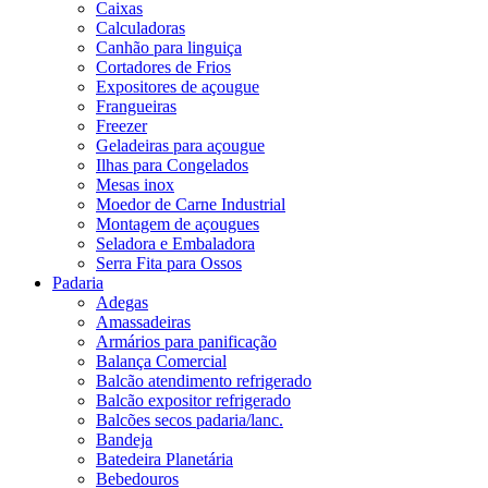
Caixas
Calculadoras
Canhão para linguiça
Cortadores de Frios
Expositores de açougue
Frangueiras
Freezer
Geladeiras para açougue
Ilhas para Congelados
Mesas inox
Moedor de Carne Industrial
Montagem de açougues
Seladora e Embaladora
Serra Fita para Ossos
Padaria
Adegas
Amassadeiras
Armários para panificação
Balança Comercial
Balcão atendimento refrigerado
Balcão expositor refrigerado
Balcões secos padaria/lanc.
Bandeja
Batedeira Planetária
Bebedouros