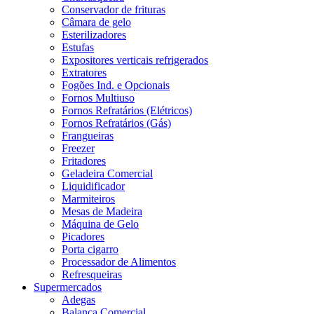
Conservador de frituras
Câmara de gelo
Esterilizadores
Estufas
Expositores verticais refrigerados
Extratores
Fogões Ind. e Opcionais
Fornos Multiuso
Fornos Refratários (Elétricos)
Fornos Refratários (Gás)
Frangueiras
Freezer
Fritadores
Geladeira Comercial
Liquidificador
Marmiteiros
Mesas de Madeira
Máquina de Gelo
Picadores
Porta cigarro
Processador de Alimentos
Refresqueiras
Supermercados
Adegas
Balança Comercial