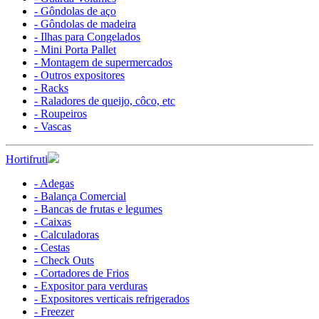
- Gôndolas de aço
- Gôndolas de madeira
- Ilhas para Congelados
- Mini Porta Pallet
- Montagem de supermercados
- Outros expositores
- Racks
- Raladores de queijo, côco, etc
- Roupeiros
- Vascas
Hortifruti
- Adegas
- Balança Comercial
- Bancas de frutas e legumes
- Caixas
- Calculadoras
- Cestas
- Check Outs
- Cortadores de Frios
- Expositor para verduras
- Expositores verticais refrigerados
- Freezer