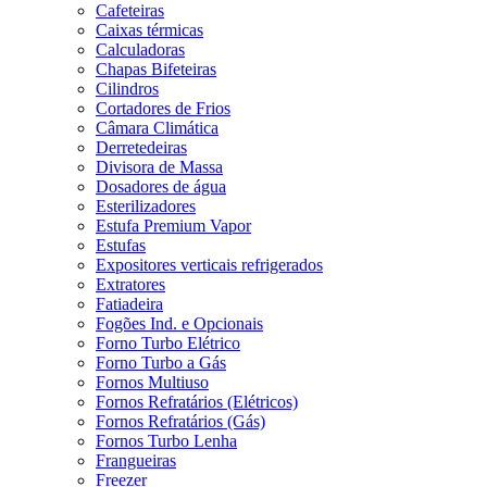
Cafeteiras
Caixas térmicas
Calculadoras
Chapas Bifeteiras
Cilindros
Cortadores de Frios
Câmara Climática
Derretedeiras
Divisora de Massa
Dosadores de água
Esterilizadores
Estufa Premium Vapor
Estufas
Expositores verticais refrigerados
Extratores
Fatiadeira
Fogões Ind. e Opcionais
Forno Turbo Elétrico
Forno Turbo a Gás
Fornos Multiuso
Fornos Refratários (Elétricos)
Fornos Refratários (Gás)
Fornos Turbo Lenha
Frangueiras
Freezer