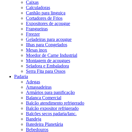
Caixas
Calculadoras
Canhão para linguiça
Cortadores de Frios
Expositores de açougue
Frangueiras
Freezer
Geladeiras para açougue
Ilhas para Congelados
Mesas inox
Moedor de Carne Industrial
Montagem de açougues
Seladora e Embaladora
Serra Fita para Ossos
Padaria
Adegas
Amassadeiras
Armários para panificação
Balança Comercial
Balcão atendimento refrigerado
Balcão expositor refrigerado
Balcões secos padaria/lanc.
Bandeja
Batedeira Planetária
Bebedouros