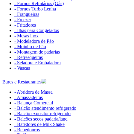
- Fornos Refratários (Gás)
- Fornos Turbo Lenha
- Frangueiras
- Freezer
- Fritadores
- Ilhas para Congelados
- Mesas inox
- Modeladora de Pão
- Moinho de Pão
- Montagem de padarias
- Refresqueiras
- Seladora e Embaladora
- Vascas
Bares e Restaurantes
- Abridora de Massa
- Amassadeiras
- Balança Comercial
- Balcão atendimento refrigerado
- Balcão expositor refrigerado
- Balcões secos padaria/lanc.
- Batedores de Milk Shake
- Bebedouros