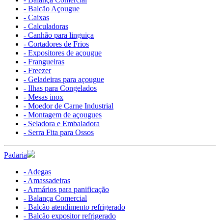
- Balcão Açougue
- Caixas
- Calculadoras
- Canhão para linguiça
- Cortadores de Frios
- Expositores de açougue
- Frangueiras
- Freezer
- Geladeiras para açougue
- Ilhas para Congelados
- Mesas inox
- Moedor de Carne Industrial
- Montagem de açougues
- Seladora e Embaladora
- Serra Fita para Ossos
Padaria
- Adegas
- Amassadeiras
- Armários para panificação
- Balança Comercial
- Balcão atendimento refrigerado
- Balcão expositor refrigerado