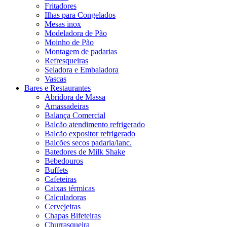
Fritadores
Ilhas para Congelados
Mesas inox
Modeladora de Pão
Moinho de Pão
Montagem de padarias
Refresqueiras
Seladora e Embaladora
Vascas
Bares e Restaurantes
Abridora de Massa
Amassadeiras
Balança Comercial
Balcão atendimento refrigerado
Balcão expositor refrigerado
Balcões secos padaria/lanc.
Batedores de Milk Shake
Bebedouros
Buffets
Cafeteiras
Caixas térmicas
Calculadoras
Cervejeiras
Chapas Bifeteiras
Churrasqueira