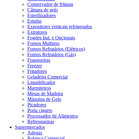
Conservador de frituras
Câmara de gelo
Esterilizadores
Estufas
Expositores verticais refrigerados
Extratores
Fogões Ind. e Opcionais
Fornos Multiuso
Fornos Refratários (Elétricos)
Fornos Refratários (Gás)
Frangueiras
Freezer
Fritadores
Geladeira Comercial
Liquidificador
Marmiteiros
Mesas de Madeira
Máquina de Gelo
Picadores
Porta cigarro
Processador de Alimentos
Refresqueiras
Supermercados
Adegas
Balança Comercial