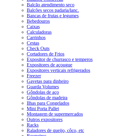
Balcão atendimento seco
Balcões secos padaria/lanc.
Bancas de frutas e legumes
Bebedouros
Caixas
Calculadoras
Carrinhos
Cestas
Check Outs
Cortadores de Frios
Expositor de churrasco e temperos
Expositores de açougue
Expositores verticais refrigerados
Freezer
Gavetas para dinheiro
Guarda Volumes
Gôndolas de aço
Gôndolas de madeira
Ilhas para Congelados
Mini Porta Pallet
Montagem de supermercados
Outros expositores
Racks
Raladores de queijo, côco, etc
Roupeiros