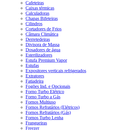
Cafeteiras
Caixas térmicas
Calculadoras
Chapas Bifeteiras
Cilindros
Cortadores de Frios
Câmara Climática
Derretedeiras
Divisora de Massa
Dosadores de água
Esterilizadores
Estufa Premium Vapor
Estufas
Expositores verticais refrigerados
Extratores
Fatiadeira
Fogões Ind. e Opcionais
Forno Turbo Elétrico
Forno Turbo a Gás
Fornos Multiuso
Fornos Refratários (Elétricos)
Fornos Refratários (Gás)
Fornos Turbo Lenha
Frangueiras
Freezer