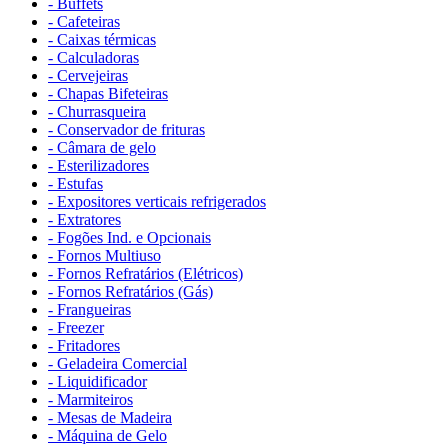
- Buffets
- Cafeteiras
- Caixas térmicas
- Calculadoras
- Cervejeiras
- Chapas Bifeteiras
- Churrasqueira
- Conservador de frituras
- Câmara de gelo
- Esterilizadores
- Estufas
- Expositores verticais refrigerados
- Extratores
- Fogões Ind. e Opcionais
- Fornos Multiuso
- Fornos Refratários (Elétricos)
- Fornos Refratários (Gás)
- Frangueiras
- Freezer
- Fritadores
- Geladeira Comercial
- Liquidificador
- Marmiteiros
- Mesas de Madeira
- Máquina de Gelo