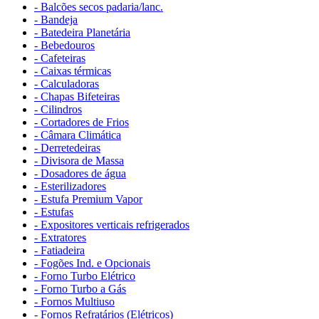
- Balcões secos padaria/lanc.
- Bandeja
- Batedeira Planetária
- Bebedouros
- Cafeteiras
- Caixas térmicas
- Calculadoras
- Chapas Bifeteiras
- Cilindros
- Cortadores de Frios
- Câmara Climática
- Derretedeiras
- Divisora de Massa
- Dosadores de água
- Esterilizadores
- Estufa Premium Vapor
- Estufas
- Expositores verticais refrigerados
- Extratores
- Fatiadeira
- Fogões Ind. e Opcionais
- Forno Turbo Elétrico
- Forno Turbo a Gás
- Fornos Multiuso
- Fornos Refratários (Elétricos)