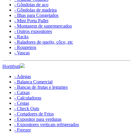
- Gôndolas de aço
- Gôndolas de madeira
- Ilhas para Congelados
- Mini Porta Pallet
- Montagem de supermercados
- Outros expositores
- Racks
- Raladores de queijo, côco, etc
- Roupeiros
- Vascas
Hortifruti
- Adegas
- Balança Comercial
- Bancas de frutas e legumes
- Caixas
- Calculadoras
- Cestas
- Check Outs
- Cortadores de Frios
- Expositor para verduras
- Expositores verticais refrigerados
- Freezer