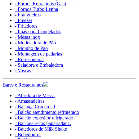
- Fornos Refratários (Gás)
- Fornos Turbo Lenha
- Frangueiras
- Freezer
- Fritadores
- Ilhas para Congelados
- Mesas inox
- Modeladora de Pão
- Moinho de Pão
- Montagem de padarias
- Refresqueiras
- Seladora e Embaladora
- Vascas
Bares e Restaurantes
- Abridora de Massa
- Amassadeiras
- Balança Comercial
- Balcão atendimento refrigerado
- Balcão expositor refrigerado
- Balcões secos padaria/lanc.
- Batedores de Milk Shake
- Bebedouros