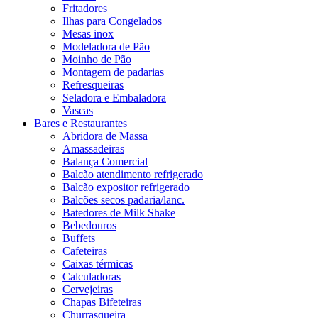
Fritadores
Ilhas para Congelados
Mesas inox
Modeladora de Pão
Moinho de Pão
Montagem de padarias
Refresqueiras
Seladora e Embaladora
Vascas
Bares e Restaurantes
Abridora de Massa
Amassadeiras
Balança Comercial
Balcão atendimento refrigerado
Balcão expositor refrigerado
Balcões secos padaria/lanc.
Batedores de Milk Shake
Bebedouros
Buffets
Cafeteiras
Caixas térmicas
Calculadoras
Cervejeiras
Chapas Bifeteiras
Churrasqueira