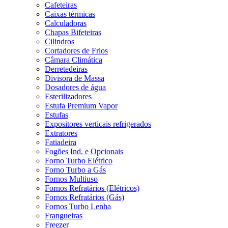
Cafeteiras
Caixas térmicas
Calculadoras
Chapas Bifeteiras
Cilindros
Cortadores de Frios
Câmara Climática
Derretedeiras
Divisora de Massa
Dosadores de água
Esterilizadores
Estufa Premium Vapor
Estufas
Expositores verticais refrigerados
Extratores
Fatiadeira
Fogões Ind. e Opcionais
Forno Turbo Elétrico
Forno Turbo a Gás
Fornos Multiuso
Fornos Refratários (Elétricos)
Fornos Refratários (Gás)
Fornos Turbo Lenha
Frangueiras
Freezer