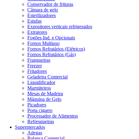
Conservador de frituras
Câmara de gelo
Esterilizadores
Estufas
Expositores verticais refrigerados
Extratores
Fogões Ind. e Opcionais
Fornos Multiuso
Fornos Refratários (Elétricos)
Fornos Refratários (Gás)
Frangueiras
Freezer
Fritadores
Geladeira Comercial
Liquidificador
Marmiteiros
Mesas de Madeira
Máquina de Gelo
Picadores
Porta cigarro
Processador de Alimentos
Refresqueiras
Supermercados
Adegas
Balança Comercial