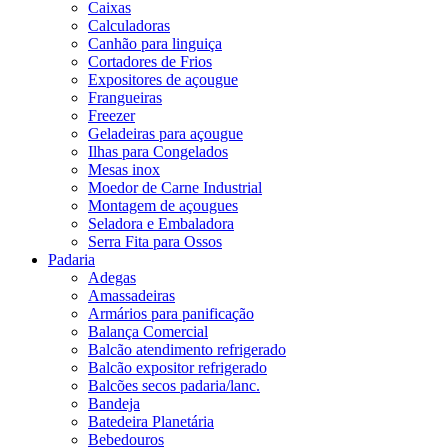
Caixas
Calculadoras
Canhão para linguiça
Cortadores de Frios
Expositores de açougue
Frangueiras
Freezer
Geladeiras para açougue
Ilhas para Congelados
Mesas inox
Moedor de Carne Industrial
Montagem de açougues
Seladora e Embaladora
Serra Fita para Ossos
Padaria
Adegas
Amassadeiras
Armários para panificação
Balança Comercial
Balcão atendimento refrigerado
Balcão expositor refrigerado
Balcões secos padaria/lanc.
Bandeja
Batedeira Planetária
Bebedouros