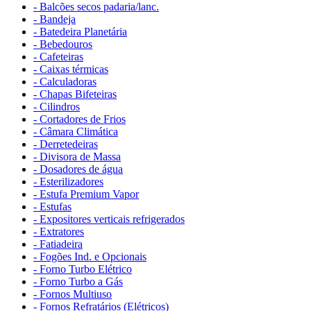
- Balcões secos padaria/lanc.
- Bandeja
- Batedeira Planetária
- Bebedouros
- Cafeteiras
- Caixas térmicas
- Calculadoras
- Chapas Bifeteiras
- Cilindros
- Cortadores de Frios
- Câmara Climática
- Derretedeiras
- Divisora de Massa
- Dosadores de água
- Esterilizadores
- Estufa Premium Vapor
- Estufas
- Expositores verticais refrigerados
- Extratores
- Fatiadeira
- Fogões Ind. e Opcionais
- Forno Turbo Elétrico
- Forno Turbo a Gás
- Fornos Multiuso
- Fornos Refratários (Elétricos)