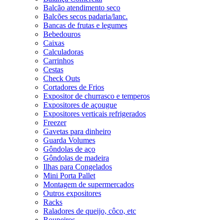
Balcão atendimento seco
Balcões secos padaria/lanc.
Bancas de frutas e legumes
Bebedouros
Caixas
Calculadoras
Carrinhos
Cestas
Check Outs
Cortadores de Frios
Expositor de churrasco e temperos
Expositores de açougue
Expositores verticais refrigerados
Freezer
Gavetas para dinheiro
Guarda Volumes
Gôndolas de aço
Gôndolas de madeira
Ilhas para Congelados
Mini Porta Pallet
Montagem de supermercados
Outros expositores
Racks
Raladores de queijo, côco, etc
Roupeiros