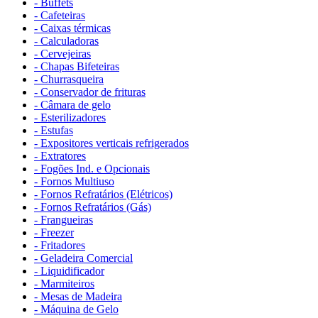
- Buffets
- Cafeteiras
- Caixas térmicas
- Calculadoras
- Cervejeiras
- Chapas Bifeteiras
- Churrasqueira
- Conservador de frituras
- Câmara de gelo
- Esterilizadores
- Estufas
- Expositores verticais refrigerados
- Extratores
- Fogões Ind. e Opcionais
- Fornos Multiuso
- Fornos Refratários (Elétricos)
- Fornos Refratários (Gás)
- Frangueiras
- Freezer
- Fritadores
- Geladeira Comercial
- Liquidificador
- Marmiteiros
- Mesas de Madeira
- Máquina de Gelo