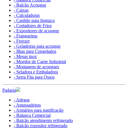
- Balcão Açougue
- Caixas
- Calculadoras
- Canhão para linguiça
- Cortadores de Frios
- Expositores de açougue
- Frangueiras
- Freezer
- Geladeiras para açougue
- Ilhas para Congelados
- Mesas inox
- Moedor de Carne Industrial
- Montagem de açougues
- Seladora e Embaladora
- Serra Fita para Ossos
Padaria
- Adegas
- Amassadeiras
- Armários para panificação
- Balança Comercial
- Balcão atendimento refrigerado
- Balcão expositor refrigerado