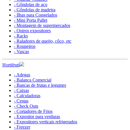
- Gôndolas de aço
- Gôndolas de madeira
- Ilhas para Congelados
- Mini Porta Pallet
- Montagem de supermercados
- Outros expositores
- Racks
- Raladores de queijo, côco, etc
- Roupeiros
- Vascas
Hortifruti
- Adegas
- Balança Comercial
- Bancas de frutas e legumes
- Caixas
- Calculadoras
- Cestas
- Check Outs
- Cortadores de Frios
- Expositor para verduras
- Expositores verticais refrigerados
- Freezer