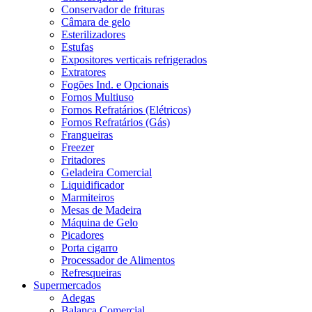
Conservador de frituras
Câmara de gelo
Esterilizadores
Estufas
Expositores verticais refrigerados
Extratores
Fogões Ind. e Opcionais
Fornos Multiuso
Fornos Refratários (Elétricos)
Fornos Refratários (Gás)
Frangueiras
Freezer
Fritadores
Geladeira Comercial
Liquidificador
Marmiteiros
Mesas de Madeira
Máquina de Gelo
Picadores
Porta cigarro
Processador de Alimentos
Refresqueiras
Supermercados
Adegas
Balança Comercial