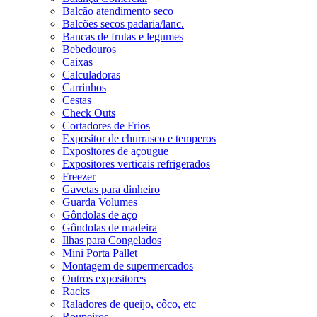
Balcão atendimento seco
Balcões secos padaria/lanc.
Bancas de frutas e legumes
Bebedouros
Caixas
Calculadoras
Carrinhos
Cestas
Check Outs
Cortadores de Frios
Expositor de churrasco e temperos
Expositores de açougue
Expositores verticais refrigerados
Freezer
Gavetas para dinheiro
Guarda Volumes
Gôndolas de aço
Gôndolas de madeira
Ilhas para Congelados
Mini Porta Pallet
Montagem de supermercados
Outros expositores
Racks
Raladores de queijo, côco, etc
Roupeiros