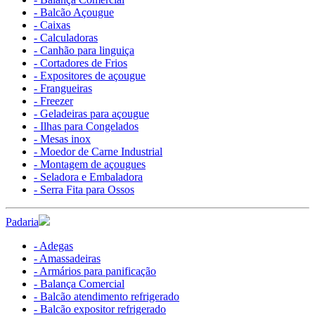
- Balcão Açougue
- Caixas
- Calculadoras
- Canhão para linguiça
- Cortadores de Frios
- Expositores de açougue
- Frangueiras
- Freezer
- Geladeiras para açougue
- Ilhas para Congelados
- Mesas inox
- Moedor de Carne Industrial
- Montagem de açougues
- Seladora e Embaladora
- Serra Fita para Ossos
Padaria
- Adegas
- Amassadeiras
- Armários para panificação
- Balança Comercial
- Balcão atendimento refrigerado
- Balcão expositor refrigerado