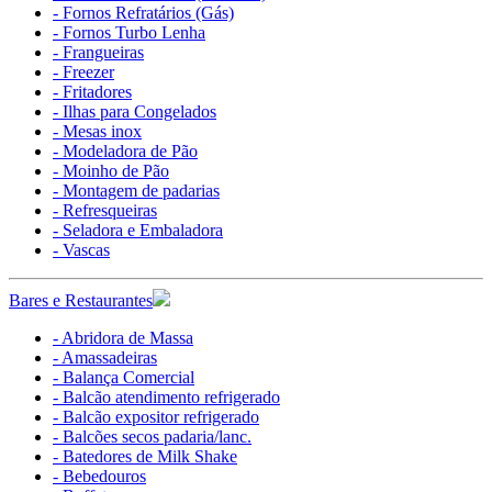
- Fornos Refratários (Gás)
- Fornos Turbo Lenha
- Frangueiras
- Freezer
- Fritadores
- Ilhas para Congelados
- Mesas inox
- Modeladora de Pão
- Moinho de Pão
- Montagem de padarias
- Refresqueiras
- Seladora e Embaladora
- Vascas
Bares e Restaurantes
- Abridora de Massa
- Amassadeiras
- Balança Comercial
- Balcão atendimento refrigerado
- Balcão expositor refrigerado
- Balcões secos padaria/lanc.
- Batedores de Milk Shake
- Bebedouros