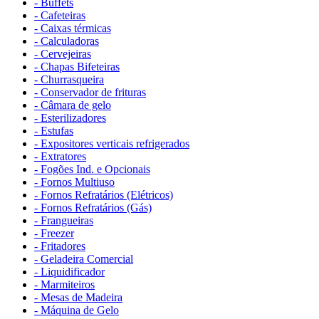
- Buffets
- Cafeteiras
- Caixas térmicas
- Calculadoras
- Cervejeiras
- Chapas Bifeteiras
- Churrasqueira
- Conservador de frituras
- Câmara de gelo
- Esterilizadores
- Estufas
- Expositores verticais refrigerados
- Extratores
- Fogões Ind. e Opcionais
- Fornos Multiuso
- Fornos Refratários (Elétricos)
- Fornos Refratários (Gás)
- Frangueiras
- Freezer
- Fritadores
- Geladeira Comercial
- Liquidificador
- Marmiteiros
- Mesas de Madeira
- Máquina de Gelo