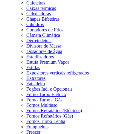
Cafeteiras
Caixas térmicas
Calculadoras
Chapas Bifeteiras
Cilindros
Cortadores de Frios
Câmara Climática
Derretedeiras
Divisora de Massa
Dosadores de água
Esterilizadores
Estufa Premium Vapor
Estufas
Expositores verticais refrigerados
Extratores
Fatiadeira
Fogões Ind. e Opcionais
Forno Turbo Elétrico
Forno Turbo a Gás
Fornos Multiuso
Fornos Refratários (Elétricos)
Fornos Refratários (Gás)
Fornos Turbo Lenha
Frangueiras
Freezer