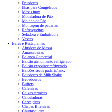
Fritadores
Ilhas para Congelados
Mesas inox
Modeladora de Pão
Moinho de Pão
Montagem de padarias
Refresqueiras
Seladora e Embaladora
Vascas
Bares e Restaurantes
Abridora de Massa
Amassadeiras
Balança Comercial
Balcão atendimento refrigerado
Balcão expositor refrigerado
Balcões secos padaria/lanc.
Batedores de Milk Shake
Bebedouros
Buffets
Cafeteiras
Caixas térmicas
Calculadoras
Cervejeiras
Chapas Bifeteiras
Churrasqueira