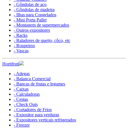
- Gôndolas de aço
- Gôndolas de madeira
- Ilhas para Congelados
- Mini Porta Pallet
- Montagem de supermercados
- Outros expositores
- Racks
- Raladores de queijo, côco, etc
- Roupeiros
- Vascas
Hortifruti
- Adegas
- Balança Comercial
- Bancas de frutas e legumes
- Caixas
- Calculadoras
- Cestas
- Check Outs
- Cortadores de Frios
- Expositor para verduras
- Expositores verticais refrigerados
- Freezer