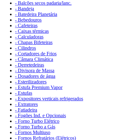
- Balcões secos padaria/lanc.
- Bandeja
- Batedeira Planetária
- Bebedouros
- Cafeteiras
- Caixas térmicas
- Calculadoras
- Chapas Bifeteiras
- Cilindros
- Cortadores de Frios
- Câmara Climática
- Derretedeiras
- Divisora de Massa
- Dosadores de água
- Esterilizadores
- Estufa Premium Vapor
- Estufas
- Expositores verticais refrigerados
- Extratores
- Fatiadeira
- Fogões Ind. e Opcionais
- Forno Turbo Elétrico
- Forno Turbo a Gás
- Fornos Multiuso
- Fornos Refratários (Elétricos)