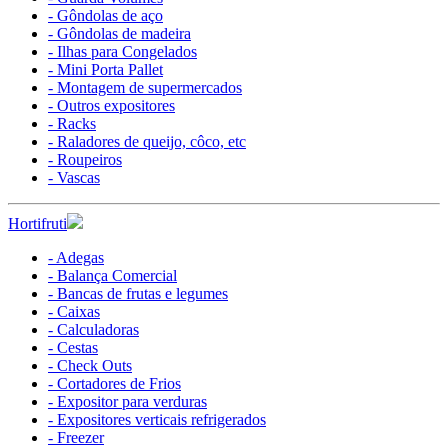
- Gôndolas de aço
- Gôndolas de madeira
- Ilhas para Congelados
- Mini Porta Pallet
- Montagem de supermercados
- Outros expositores
- Racks
- Raladores de queijo, côco, etc
- Roupeiros
- Vascas
Hortifruti
- Adegas
- Balança Comercial
- Bancas de frutas e legumes
- Caixas
- Calculadoras
- Cestas
- Check Outs
- Cortadores de Frios
- Expositor para verduras
- Expositores verticais refrigerados
- Freezer