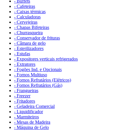
- Buffets
- Cafeteiras
- Caixas térmicas
- Calculadoras
- Cervejeiras
- Chapas Bifeteiras
- Churrasqueira
- Conservador de frituras
- Câmara de gelo
- Esterilizadores
- Estufas
- Expositores verticais refrigerados
- Extratores
- Fogões Ind. e Opcionais
- Fornos Multiuso
- Fornos Refratários (Elétricos)
- Fornos Refratários (Gás)
- Frangueiras
- Freezer
- Fritadores
- Geladeira Comercial
- Liquidificador
- Marmiteiros
- Mesas de Madeira
- Máquina de Gelo