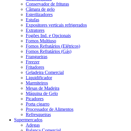
Conservador de frituras
Câmara de gelo
Esterilizadores
Estufas
Expositores verticais refrigerados
Extratores
Fogões Ind. e Opcionais
Fornos Multiuso
Fornos Refratários (Elétricos)
Fornos Refratários (Gás)
Frangueiras
Freezer
Fritadores
Geladeira Comercial
Liquidificador
Marmiteiros
Mesas de Madeira
Máquina de Gelo
Picadores
Porta cigarro
Processador de Alimentos
Refresqueiras
Supermercados
Adegas
Balança Comercial