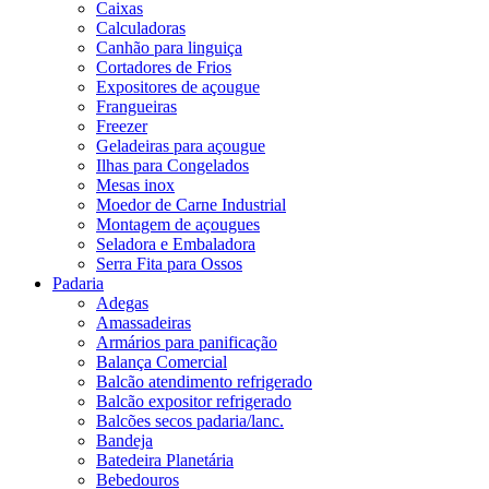
Caixas
Calculadoras
Canhão para linguiça
Cortadores de Frios
Expositores de açougue
Frangueiras
Freezer
Geladeiras para açougue
Ilhas para Congelados
Mesas inox
Moedor de Carne Industrial
Montagem de açougues
Seladora e Embaladora
Serra Fita para Ossos
Padaria
Adegas
Amassadeiras
Armários para panificação
Balança Comercial
Balcão atendimento refrigerado
Balcão expositor refrigerado
Balcões secos padaria/lanc.
Bandeja
Batedeira Planetária
Bebedouros