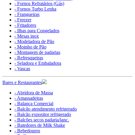
- Fornos Refratários (Gás)
- Fornos Turbo Lenha
- Frangueiras
- Freezer
- Fritadores
- Ilhas para Congelados
- Mesas inox
- Modeladora de Pão
- Moinho de Pão
- Montagem de padarias
- Refresqueiras
- Seladora e Embaladora
- Vascas
Bares e Restaurantes
- Abridora de Massa
- Amassadeiras
- Balança Comercial
- Balcão atendimento refrigerado
- Balcão expositor refrigerado
- Balcões secos padaria/lanc.
- Batedores de Milk Shake
- Bebedouros