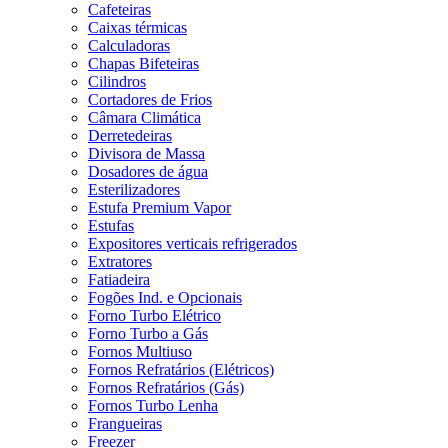
Cafeteiras
Caixas térmicas
Calculadoras
Chapas Bifeteiras
Cilindros
Cortadores de Frios
Câmara Climática
Derretedeiras
Divisora de Massa
Dosadores de água
Esterilizadores
Estufa Premium Vapor
Estufas
Expositores verticais refrigerados
Extratores
Fatiadeira
Fogões Ind. e Opcionais
Forno Turbo Elétrico
Forno Turbo a Gás
Fornos Multiuso
Fornos Refratários (Elétricos)
Fornos Refratários (Gás)
Fornos Turbo Lenha
Frangueiras
Freezer