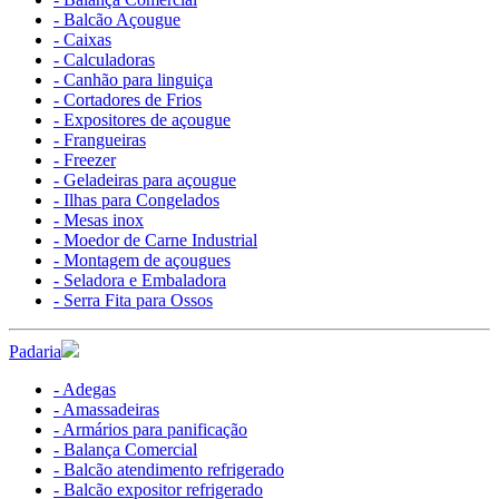
- Balcão Açougue
- Caixas
- Calculadoras
- Canhão para linguiça
- Cortadores de Frios
- Expositores de açougue
- Frangueiras
- Freezer
- Geladeiras para açougue
- Ilhas para Congelados
- Mesas inox
- Moedor de Carne Industrial
- Montagem de açougues
- Seladora e Embaladora
- Serra Fita para Ossos
Padaria
- Adegas
- Amassadeiras
- Armários para panificação
- Balança Comercial
- Balcão atendimento refrigerado
- Balcão expositor refrigerado