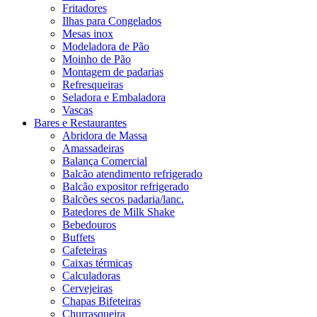
Fritadores
Ilhas para Congelados
Mesas inox
Modeladora de Pão
Moinho de Pão
Montagem de padarias
Refresqueiras
Seladora e Embaladora
Vascas
Bares e Restaurantes
Abridora de Massa
Amassadeiras
Balança Comercial
Balcão atendimento refrigerado
Balcão expositor refrigerado
Balcões secos padaria/lanc.
Batedores de Milk Shake
Bebedouros
Buffets
Cafeteiras
Caixas térmicas
Calculadoras
Cervejeiras
Chapas Bifeteiras
Churrasqueira