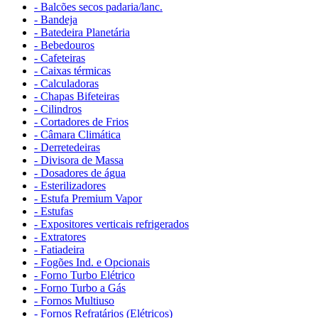
- Balcões secos padaria/lanc.
- Bandeja
- Batedeira Planetária
- Bebedouros
- Cafeteiras
- Caixas térmicas
- Calculadoras
- Chapas Bifeteiras
- Cilindros
- Cortadores de Frios
- Câmara Climática
- Derretedeiras
- Divisora de Massa
- Dosadores de água
- Esterilizadores
- Estufa Premium Vapor
- Estufas
- Expositores verticais refrigerados
- Extratores
- Fatiadeira
- Fogões Ind. e Opcionais
- Forno Turbo Elétrico
- Forno Turbo a Gás
- Fornos Multiuso
- Fornos Refratários (Elétricos)