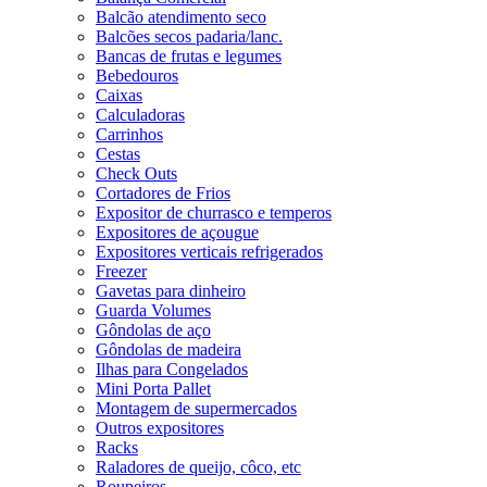
Balcão atendimento seco
Balcões secos padaria/lanc.
Bancas de frutas e legumes
Bebedouros
Caixas
Calculadoras
Carrinhos
Cestas
Check Outs
Cortadores de Frios
Expositor de churrasco e temperos
Expositores de açougue
Expositores verticais refrigerados
Freezer
Gavetas para dinheiro
Guarda Volumes
Gôndolas de aço
Gôndolas de madeira
Ilhas para Congelados
Mini Porta Pallet
Montagem de supermercados
Outros expositores
Racks
Raladores de queijo, côco, etc
Roupeiros